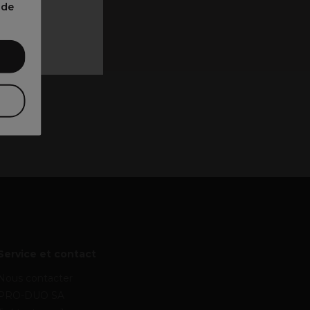
 ᐳ
nde
Service et contact
Nous contacter
PRO-DUO SA