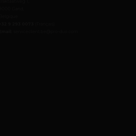
Traktaatweg 1,
9000 Gand,
Belgique
+32 9 293 0073
(Français)
Email:
serviceclient.be@pro-duo.com