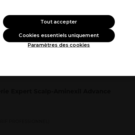
ode:
PRO10
Se connecter
Tout accepter
Cookies essentiels uniquement
roduits
Étudiants
Inspirations
Les Prix Professionnels
Paramètres des cookies
erie Expert Scalp-Aminexil Advance
ARIF PROFESSIONNEL)