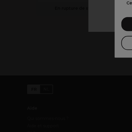
V
Ce
En rupture de stock
FR
NL
Aide
Qui sommes-nous ?
Aide et support