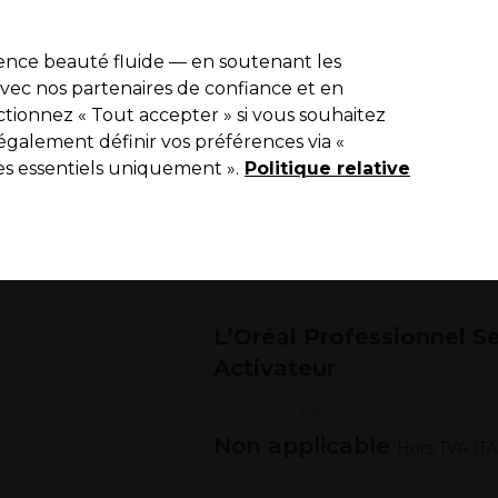
de 10 % de remise sur votre première commande pro duo avec le c
ience beauté fluide — en soutenant les
 avec nos partenaires de confiance et en
Rechercher
tionnez « Tout accepter » si vous souhaitez
Equipement de salon
Beauté
Hommes
Vegan
Nouveaux p
également définir vos préférences via «
es essentiels uniquement ».
Livraison Gratuite
Politique relative
à partir de 65 € seulement !
Coiffure
Produits coiffants
Soins Lotions et Sérums
L’Oréal Professionnel S
Activateur
(
0
)
Non applicable
Hors TVA
(T