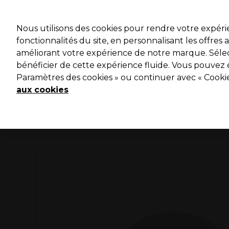
Profitez 
Nous utilisons des cookies pour rendre votre expér
fonctionnalités du site, en personnalisant les offres
améliorant votre expérience de notre marque. Sélec
Marques
Bons plans ⭐
Coiffure
Electro et Matériel
bénéficier de cette expérience fluide. Vous pouvez 
Paramètres des cookies » ou continuer avec « Cooki
Livraison le lendemain*
Après expédition, du lundi au vendredi
aux cookies