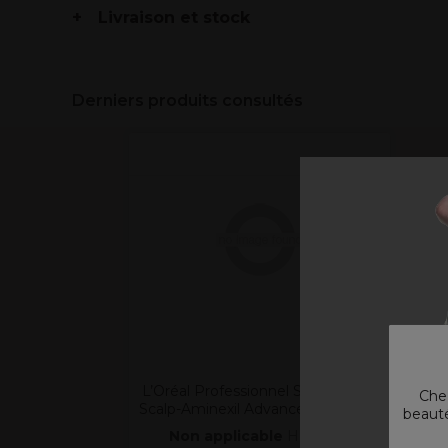
Livraison et stock
Derniers produits consultés
L’Oréal Professionnel Serie Expert
Chez
Scalp-Aminexil Advance Activateur
beauté
Non applicable
Hors TVA