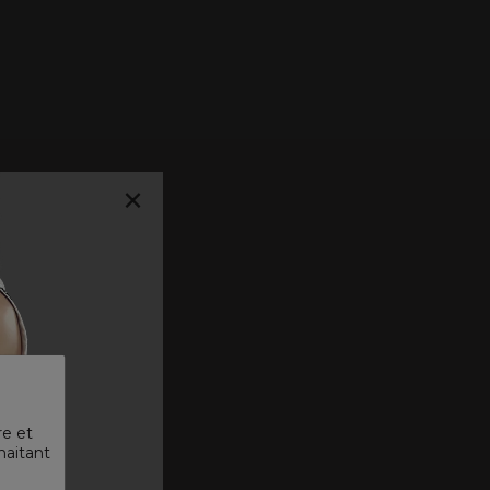
×
re et
haitant