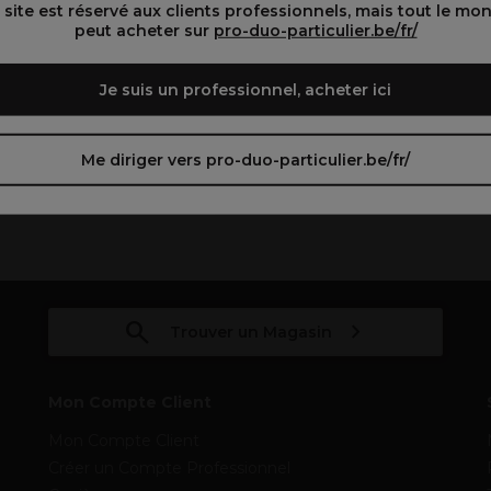
oir le site en français ᐳ
Zie de site in het Nederlands
 site est réservé aux clients professionnels, mais tout le mo
peut acheter sur
pro-duo-particulier.be/fr/
Je suis un professionnel, acheter ici
Me diriger vers pro-duo-particulier.be/fr/
Partager votre intérêt :
Trouver un Magasin
Mon Compte Client
Mon Compte Client
Créer un Compte Professionnel