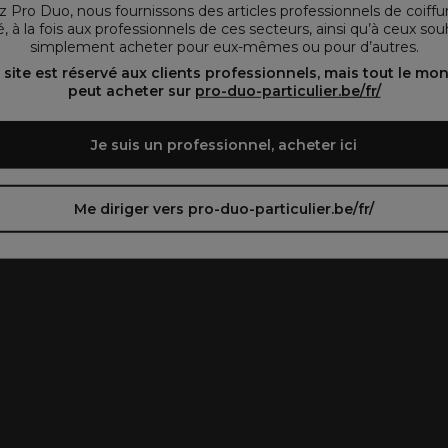
 Pro Duo, nous fournissons des articles professionnels de coiffu
, à la fois aux professionnels de ces secteurs, ainsi qu’à ceux sou
simplement acheter pour eux-mêmes ou pour d’autres.
oir le site en français ᐳ
Zie de site in het Nederlands
 site est réservé aux clients professionnels, mais tout le mo
peut acheter sur
pro-duo-particulier.be/fr/
Je suis un professionnel, acheter ici
Me diriger vers pro-duo-particulier.be/fr/