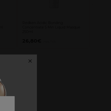
Redken Acidic Bonding
ml
Concentrate 5 Min Liquid Masque
250ml
26,80€
14,40
Hors TVA
×