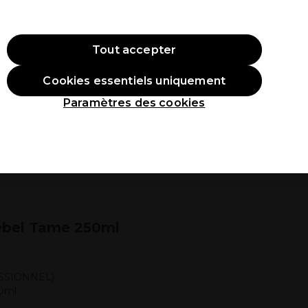
ode:
PRO10
Se connecter
Tout accepter
Cookies essentiels uniquement
roduits
Étudiants
Inspirations
Les Prix Professionnels
Paramètres des cookies
ebel Tame 250ml
SSIONNEL)
00ml