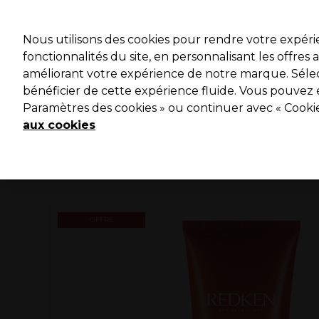
Profitez 
Nous utilisons des cookies pour rendre votre expér
fonctionnalités du site, en personnalisant les offres
améliorant votre expérience de notre marque. Sélec
Marques
Bons plans ⭐
Coiffure
Electro et Matériel
bénéficier de cette expérience fluide. Vous pouvez 
Paramètres des cookies » ou continuer avec « Cooki
Livraison le lendemain*
Après expédition, du lundi au vendredi
aux cookies
OFFRE