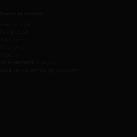
Service et contact
Nous contacter
PRO-DUO SA
Traktaatweg 1,
9000 Gand,
Belgique
+32 9 293 0073
(Français)
Email:
serviceclient.be@pro-duo.com