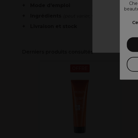
Chez
Mode d'emploi
beauté
Ingrédients
(peut varier, voir emballage)
V
Ce
Livraison et stock
Derniers produits consultés
OFFRE