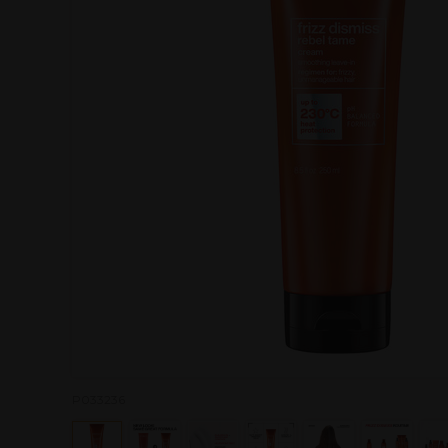
P033236