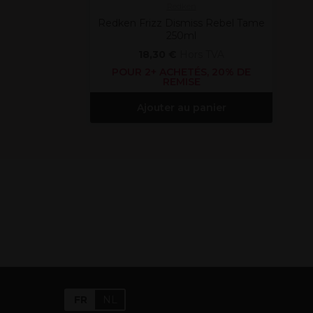
Redken
Redken Frizz Dismiss Rebel Tame
250ml
18,30 €
Hors TVA
POUR 2+ ACHETÉS, 20% DE
REMISE
Ajouter au panier
FR
NL