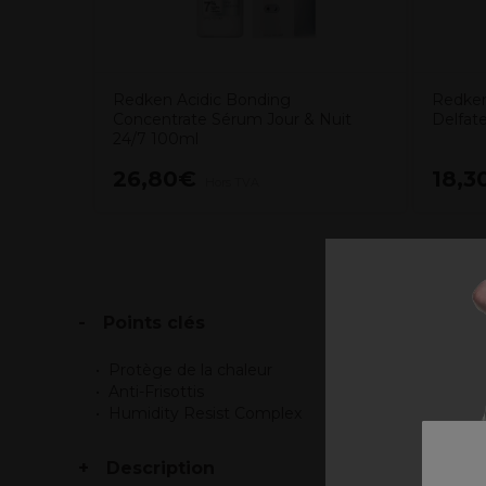
Redken Acidic Bonding
Redken
Concentrate Sérum Jour & Nuit
Delfat
24/7 100ml
26,80€
18,3
Hors TVA
Points clés
Protège de la chaleur
Anti-Frisottis
Humidity Resist Complex
Description