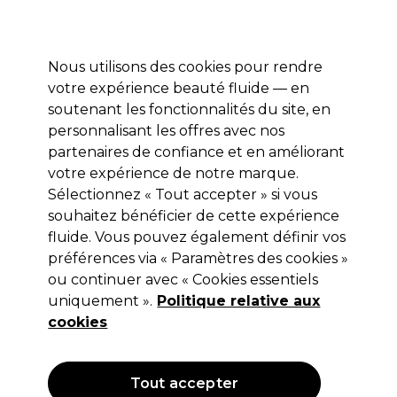
Profitez de 10 % de remise sur votre première commande pro duo avec le code:
PRO10
Se connecter
Nous utilisons des cookies pour rendre
votre expérience beauté fluide — en
Marques
Bons plans ⭐
Coiffure
Electro et Matériel
Equip
soutenant les fonctionnalités du site, en
personnalisant les offres avec nos
Livraison le lendemain*
Après expédition, du lundi au vendredi
partenaires de confiance et en améliorant
votre expérience de notre marque.
Sélectionnez « Tout accepter » si vous
Schwarzkopf Professional
souhaitez bénéficier de cette expérience
Schwarzkopf Professional Bonacure R-
fluide. Vous pouvez également définir vos
Two Fluide Rénovateur 145ml
préférences via « Paramètres des cookies »
ou continuer avec « Cookies essentiels
(
0
)
uniquement ».
Politique relative aux
11,58 €
19,30 €
Hors TVA
(TARIF PROFESSIONNEL)
cookies
(
14,01 €
TVA incluse)
| 7.99 € pour 100ml
OFFRE
Tout accepter