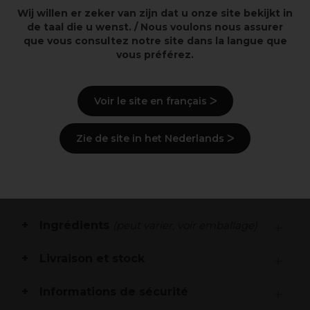
Wij willen er zeker van zijn dat u onze site bekijkt in
de taal die u wenst. / Nous voulons nous assurer
que vous consultez notre site dans la langue que
Points clés
vous préférez.
Un soin capillaire sans rinçage qui fortifie
instantanément les cheveux
Voir le site en français ᐳ
Sans silicones ni colorants artificiels
Sans ingrédients d'origine animale
Zie de site in het Nederlands ᐳ
Description
Mode d'emploi
Ingrédients
(peut varier, voir emballage)
Livraison et stock
Informations de sécurité