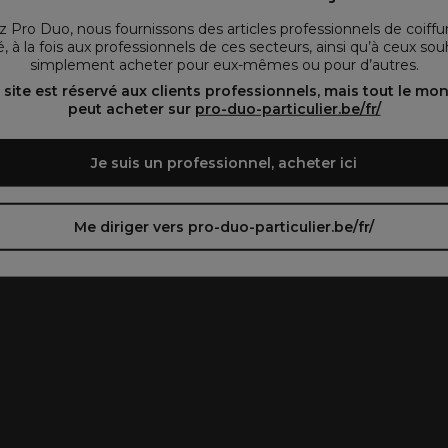
vous préférez.
 Pro Duo, nous fournissons des articles professionnels de coiffu
, à la fois aux professionnels de ces secteurs, ainsi qu’à ceux sou
simplement acheter pour eux-mêmes ou pour d’autres.
oir le site en français ᐳ
Zie de site in het Nederlands
 site est réservé aux clients professionnels, mais tout le mo
peut acheter sur
pro-duo-particulier.be/fr/
Je suis un professionnel, acheter ici
Me diriger vers pro-duo-particulier.be/fr/