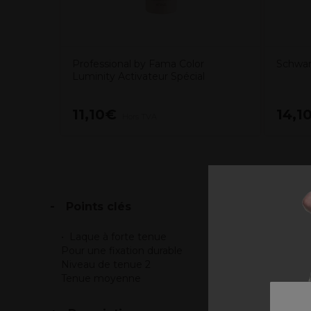
Professional by Fama Color
Schwar
Luminity Activateur Spécial
11,10€
14,1
Hors TVA
Points clés
Laque à forte tenue
Pour une fixation durable
Niveau de tenue 2
Tenue moyenne