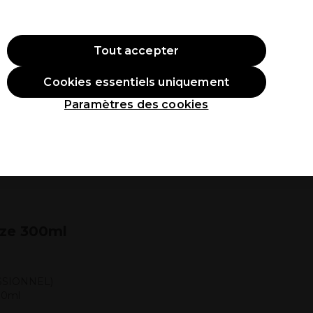
ode:
PRO10
Se connecter
Tout accepter
Cookies essentiels uniquement
roduits
Étudiants
Inspirations
Les Prix Professionnels
Paramètres des cookies
eze 300ml
SSIONNEL)
00ml