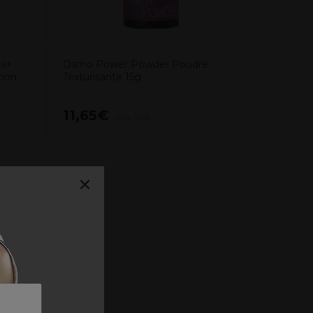
is+
Osmo Power Powder Poudre
tion
Texturisante 15g
11,65€
17,10
Hors TVA
×