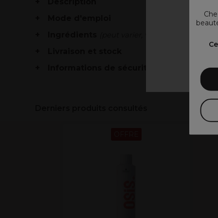
Description
Chez
Mode d'emploi
beauté
Ingrédients
(peut varier, voir emballage)
V
Ce
Livraison et stock
Informations de sécurité
Derniers produits consultés
OFFRE