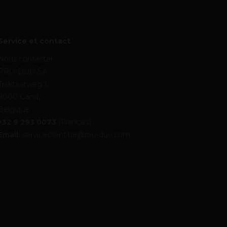
Service et contact
Nous contacter
PRO-DUO SA
Traktaatweg 1,
9000 Gand,
Belgique
+32 9 293 0073
(Français)
Email:
serviceclient.be@pro-duo.com