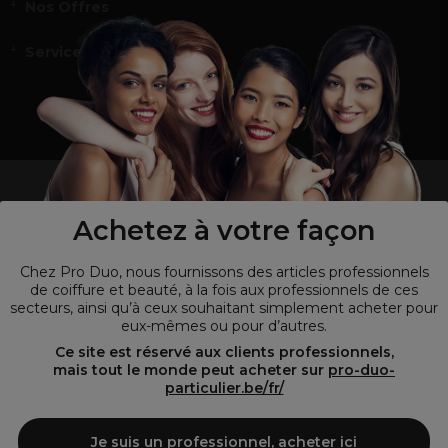
Nos Offres
Service et contact
un professionnel de la coiffure ou de la beauté?
Visitez notre site pour
les particuliers !
Achetez à votre façon
Chez Pro Duo, nous fournissons des articles professionnels
de coiffure et beauté, à la fois aux professionnels de ces
secteurs, ainsi qu’à ceux souhaitant simplement acheter pour
eux-mêmes ou pour d’autres.
Ce site est réservé aux clients professionnels,
mais tout le monde peut acheter sur
pro-duo-
particulier.be/fr/
© Tous droits réservés © Pro-Duo
2026
Je suis un professionnel, acheter ici