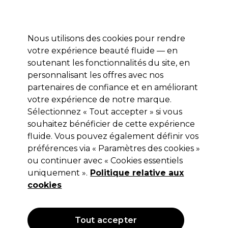
Profitez de 10 % de remise sur votre première commande pro duo avec le code:
PRO10
Se connecter
Nous utilisons des cookies pour rendre
votre expérience beauté fluide — en
Marques
Bons plans ⭐
Coiffure
Electro et Matériel
Equip
soutenant les fonctionnalités du site, en
personnalisant les offres avec nos
Livraison le lendemain*
Après expédition, du lundi au vendredi
partenaires de confiance et en améliorant
votre expérience de notre marque.
Sélectionnez « Tout accepter » si vous
Wella Professionals
souhaitez bénéficier de cette expérience
Wella Professionals Invigo Color
fluide. Vous pouvez également définir vos
Brilliance Mir BBSpray 150ml
préférences via « Paramètres des cookies »
ou continuer avec « Cookies essentiels
(
0
)
uniquement ».
Politique relative aux
16,30 €
Hors TVA
(TARIF PROFESSIONNEL)
cookies
(
19,72 €
TVA incluse)
| 10.87 € pour 100ml
OFFRE
Tout accepter