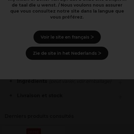
de taal die u wenst. / Nous voulons nous assurer
Points clés
que vous consultez notre site dans la langue que
vous préférez.
Ravive l’éclat de la couleur.
Lisse et démêle les cheveux.
Brillance instantanée et protection de la couleur.
Voir le site en français ᐳ
Description
Zie de site in het Nederlands ᐳ
Mode d'emploi
Ingrédients
(peut varier, voir emballage)
Livraison et stock
Derniers produits consultés
OFFRE