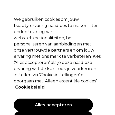
Profiteer van 10% extra korting op je 1e online bestelling met code:
PRO10
Aanmelden
We gebruiken cookies om jouw
beauty‑ervaring naadloos te maken – ter
Merken
Deals ⭐
Haar
Elektra
Salon interieur
Beauty
ondersteuning van
websitefunctionaliteiten, het
Volgende dag geleverd*
Na verzending, maandag t/m vrijdag
personaliseren van aanbiedingen met
onze vertrouwde partners en om jouw
ervaring met ons merk te verbeteren. Kies
Wella Professionals
‘Alles accepteren’ als je deze naadloze
Wella Professionals Invigo Color
ervaring wilt. Je kunt ook je voorkeuren
Brilliance Mir BBSpray 150ml
instellen via ‘Cookie‑instellingen’ of
doorgaan met ‘Alleen essentiële cookies’.
(
0
)
Cookiebeleid
16,30 €
EXCL BTW
(PROFESSIONELE PRIJS)
(
19,72 €
incl. BTW)
| 10.87 € per 100ml
Alles accepteren
PROMOTIE