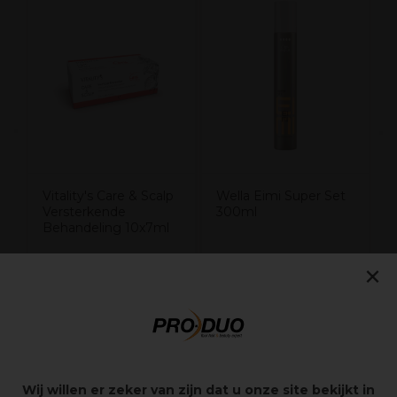
W
I
2
Vitality's Care & Scalp
Wella Eimi Super Set
Versterkende
300ml
Behandeling 10x7ml
36,70€
17,30€
×
excl. BTW
excl. BTW
Overzicht
Wij willen er zeker van zijn dat u onze site bekijkt in