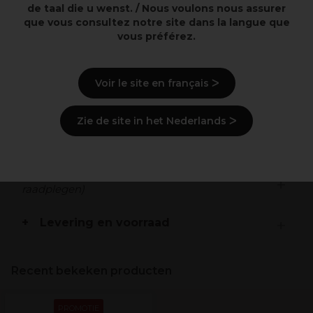
de taal die u wenst. / Nous voulons nous assurer
Behoudt de levendigheid van gekleurd haar
que vous consultez notre site dans la langue que
Geformuleerd met citruskaviaar histidine en Metal
vous préférez.
Purifier
Verrijkt met vitamine E
Geschikt voor gekleurd haar
Voir le site en français ᐳ
Beschrijving
Zie de site in het Nederlands ᐳ
Gebruiksaanwijzingen
Ingrediënten
(kan wijzigen, verpakking
raadplegen)
Levering en voorraad
Recent bekeken producten
PROMOTIE