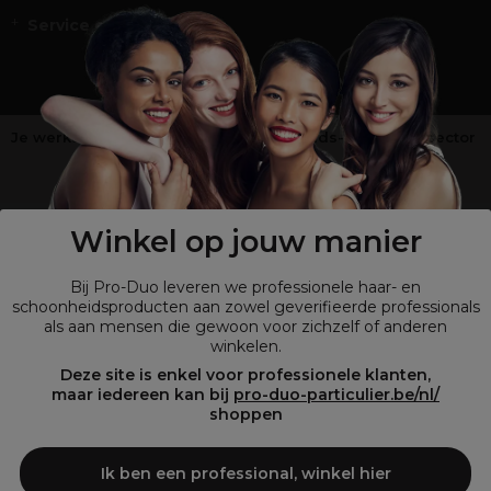
Service en Contact
Je werkt niet in de kappers-, schoonheids- of barbiersector
?
Shop
onze retailsite
Winkel op jouw manier
Bij Pro-Duo leveren we professionele haar- en
schoonheidsproducten aan zowel geverifieerde professionals
als aan mensen die gewoon voor zichzelf of anderen
winkelen.
Deze site is enkel voor professionele klanten,
maar iedereen kan bij
pro-duo-particulier.be/nl/
shoppen
© Tous droits réservés © Pro-Duo
2026
Bij Pro-Duo begrijpen we de unieke behoeften van de Belgische markt
Ik ben een professional, winkel hier
in haar en schoonheid. Onze hoogwaardige professionele producten