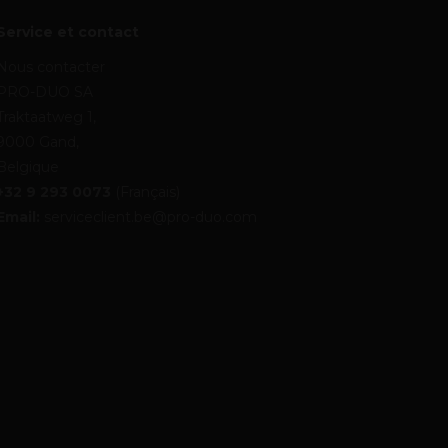
Service et contact
Nous contacter
PRO-DUO SA
Traktaatweg 1,
9000 Gand,
Belgique
+32 9 293 0073
(Français)
Email:
serviceclient.be@pro-duo.com