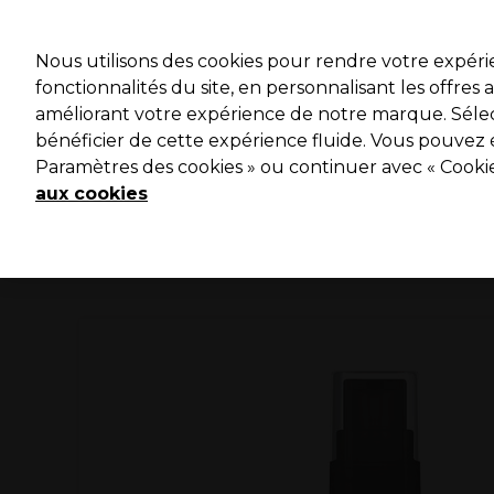
Profitez 
Nous utilisons des cookies pour rendre votre expér
fonctionnalités du site, en personnalisant les offres
améliorant votre expérience de notre marque. Sélec
Marques
Bons plans ⭐
Coiffure
Electro et Matériel
bénéficier de cette expérience fluide. Vous pouvez 
Paramètres des cookies » ou continuer avec « Cooki
Livraison le lendemain*
Après expédition, du lundi au vendredi
aux cookies