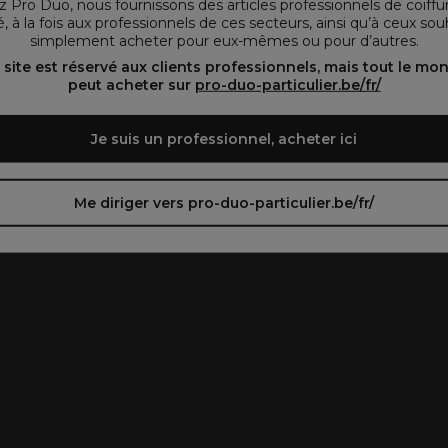
 Pro Duo, nous fournissons des articles professionnels de coiffu
, à la fois aux professionnels de ces secteurs, ainsi qu’à ceux sou
simplement acheter pour eux-mêmes ou pour d’autres.
oir le site en français ᐳ
Zie de site in het Nederlands
 site est réservé aux clients professionnels, mais tout le mo
peut acheter sur
pro-duo-particulier.be/fr/
Je suis un professionnel, acheter ici
Me diriger vers pro-duo-particulier.be/fr/