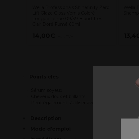
Wella Professionals Shinefinity Zero
Wella P
Lift Glaze Gloss Vernis Coloré
Shampo
Longue Tenue 09/39 Blond Très
Clair Doré Fumé 60ml
14,00€
13,4
Hors TVA
Points clés
Sérum soyeux
Cheveux doux et brillants
Peut également s’utiliser avec un fer à lisser
Description
Mode d'emploi