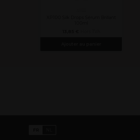
XP100
XP100 Silk Drops Sérum Brillant
100ml
13,85 €
Hors TVA
Ajouter au panier
FR
NL