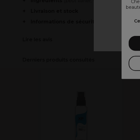
Ingrédients
(peut varier, voir emballage)
Chez
beauté
Livraison et stock
V
Ce
Informations de sécurité
Lire les avis
Derniers produits consultés