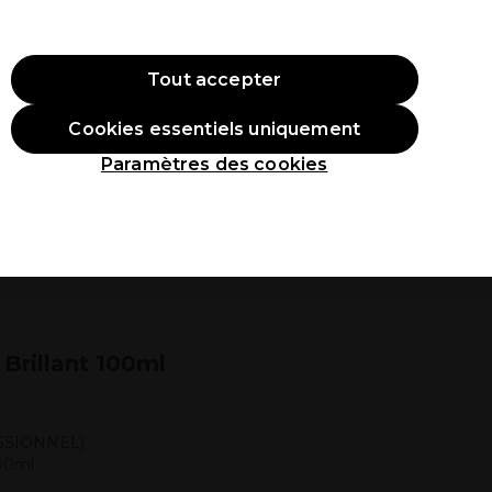
ode:
PRO10
Se connecter
Tout accepter
Cookies essentiels uniquement
roduits
Étudiants
Inspirations
Les Prix Professionnels
Paramètres des cookies
Brillant 100ml
SSIONNEL)
100ml