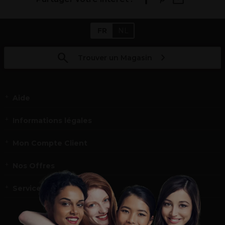
FR
NL
Trouver un Magasin
Aide
Informations légales
Mon Compte Client
Nos Offres
Service et contact