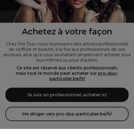
un professionnel de la coiffure ou de la beauté?
Visitez notre site pour
les particuliers !
Achetez à votre façon
Chez Pro Duo, nous fournissons des articles professionnels
de coiffure et beauté, à la fois aux professionnels de ces
secteurs, ainsi qu’à ceux souhaitant simplement acheter pour
eux-mêmes ou pour d’autres.
Ce site est réservé aux clients professionnels,
mais tout le monde peut acheter sur
pro-duo-
particulier.be/fr/
© Tous droits réservés © Pro-Duo
2026
Je suis un professionnel, acheter ici
Pro-Duo est le choix incontournable pour les professionnels de la
beauté à la recherche de produits de qualité supérieure. Notre
assortiment diversifié, qui inclut des articles innovants et respectueux
Me diriger vers pro-duo-particulier.be/fr/
de l'environnement, répond aux attentes des salons de coiffure et
instituts de beauté modernes.