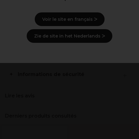
Description
Voir le site en français ᐳ
Mode d'emploi
Zie de site in het Nederlands ᐳ
Ingrédients
(peut varier, voir emballage)
Livraison et stock
Informations de sécurité
Lire les avis
Derniers produits consultés