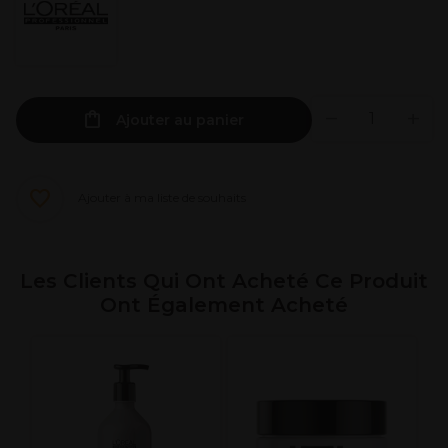
Ajouter au panier
Ajouter à ma liste de souhaits
Les Clients Qui Ont Acheté Ce Produit
Ont Également Acheté
L
S