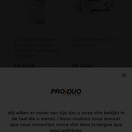
L'Oréal Professionnel
L'Oréal Homme Pâte
Série Expert Silver
Poker 75ml
Shampooing Cheveux
Gris 500ml
19,00€
13,45€
Hors TVA
Hors TVA
×
Points clés
Wij willen er zeker van zijn dat u onze site bekijkt in
Pâte fibreuse de sculpture design
de taal die u wenst. / Nous voulons nous assurer
Pour un aspect structuré ou ébouriffé et des mèches
que vous consultez notre site dans la langue que
définies
vous préférez.