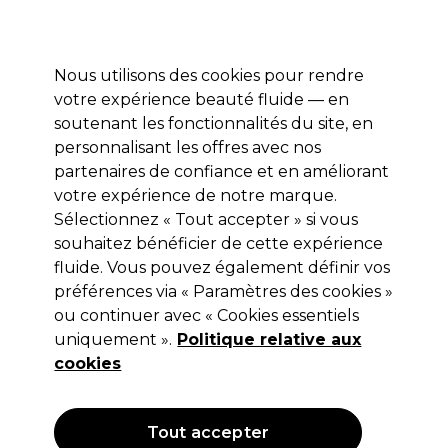
Profitez de 10 % de remise sur votre première commande pro duo avec le code:
PRO10
Se connecter
Nous utilisons des cookies pour rendre
votre expérience beauté fluide — en
Marques
Bons plans ⭐
Coiffure
Electro et Matériel
Equip
soutenant les fonctionnalités du site, en
personnalisant les offres avec nos
Livraison le lendemain*
Après expédition, du lundi au vendredi
partenaires de confiance et en améliorant
votre expérience de notre marque.
Sélectionnez « Tout accepter » si vous
L'Oréal Professionnel
souhaitez bénéficier de cette expérience
L'Oréal Professionnel Tecni Art Pâte
fluide. Vous pouvez également définir vos
Sculptante 150ml
préférences via « Paramètres des cookies »
ou continuer avec « Cookies essentiels
(
2
)
uniquement ».
Politique relative aux
13,45 €
Hors TVA
(TARIF PROFESSIONNEL)
cookies
(
16,27 €
TVA incluse)
| 8.97 € pour 100ml
Tout accepter