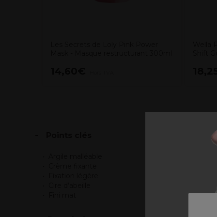
Les Secrets de Loly Pink Power
Wella 
Mask - Masque restructurant 300ml
Shift 
14,60€
18,2
Hors TVA
Points clés
Argile malléable
Crème fixante
Fixation légère
Cire d’abeille
Fini mat