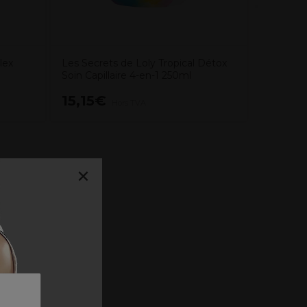
lex
Les Secrets de Loly Tropical Détox
Soin Capillaire 4-en-1 250ml
15,15€
12,45
Hors TVA
×