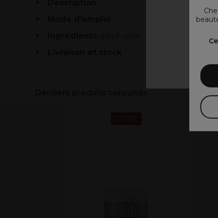
Description
Chez
Mode d'emploi
beauté
Ingrédients
(peut varier, voir emballage)
V
Ce
Livraison et stock
Derniers produits consultés
OFFRE