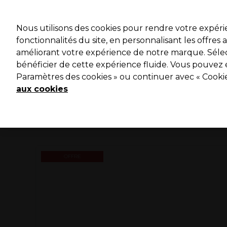
Profitez 
Nous utilisons des cookies pour rendre votre expér
fonctionnalités du site, en personnalisant les offres
améliorant votre expérience de notre marque. Sélec
Marques
Bons plans ⭐
Coiffure
Electro et Matériel
bénéficier de cette expérience fluide. Vous pouvez 
Paramètres des cookies » ou continuer avec « Cooki
Livraison le lendemain*
Après expédition, du lundi au vendredi
aux cookies
OFFRE