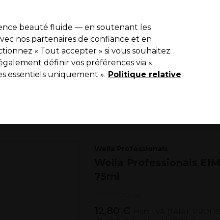
de 10 % de remise sur votre première commande pro duo avec le c
ience beauté fluide — en soutenant les
 avec nos partenaires de confiance et en
Rechercher
tionnez « Tout accepter » si vous souhaitez
Equipement de salon
Beauté
Hommes
Vegan
Nouveaux p
également définir vos préférences via «
es essentiels uniquement ».
Livraison Gratuite
Politique relative
à partir de 65 € seulement !
Coiffure
Produits coiffants
Cires, pâtes et argiles coiffantes
Wella Professionals
Wella Professionals EIM
75ml
(
0
)
12,80 €
Hors TVA
(TARIF PROFE