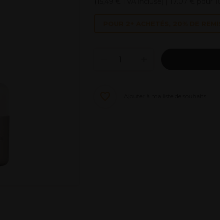
(
15,49 €
TVA incluse)
| 17.07 € pour 
POUR 2+ ACHETÉS, 20% DE REMI
Ajouter à ma liste de souhaits