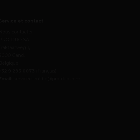
Service et contact
Nous contacter
PRO-DUO SA
Traktaatweg 1,
9000 Gand,
Belgique
+32 9 293 0073
(Français)
Email:
serviceclient.be@pro-duo.com