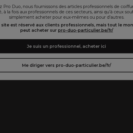
vous préférez.
 Pro Duo, nous fournissons des articles professionnels de coiffu
, à la fois aux professionnels de ces secteurs, ainsi qu’à ceux sou
simplement acheter pour eux-mêmes ou pour d’autres.
oir le site en français ᐳ
Zie de site in het Nederlands
 site est réservé aux clients professionnels, mais tout le mo
peut acheter sur
pro-duo-particulier.be/fr/
Je suis un professionnel, acheter ici
Me diriger vers pro-duo-particulier.be/fr/