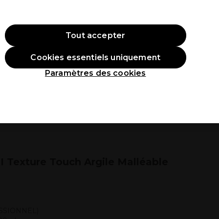
ode:
PRO10
Se connecter
Tout accepter
Cookies essentiels uniquement
roduits
Étudiants
Inspirations
Les Prix Professionnels
Paramètres des cookies
I Texture Touch Argile Malléable
SSIONNEL)