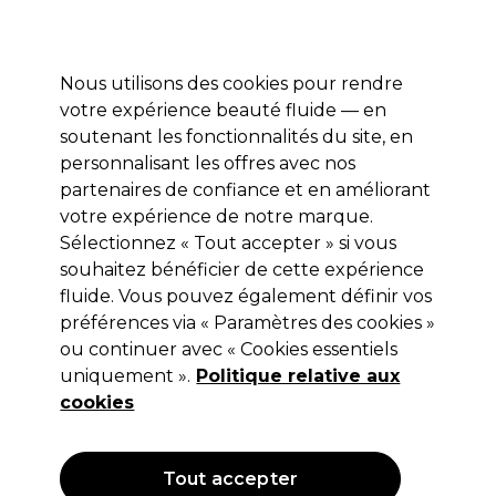
Profitez de 10 % de remise sur votre première commande pro duo avec le code:
PRO10
Se connecter
Nous utilisons des cookies pour rendre
votre expérience beauté fluide — en
Marques
Bons plans ⭐
Coiffure
Electro et Matériel
Equip
soutenant les fonctionnalités du site, en
personnalisant les offres avec nos
Livraison le lendemain*
Après expédition, du lundi au vendredi
partenaires de confiance et en améliorant
votre expérience de notre marque.
Sélectionnez « Tout accepter » si vous
L'Oréal Professionnel
souhaitez bénéficier de cette expérience
L'Oréal Professionnel Série Expert
fluide. Vous pouvez également définir vos
Après-shampooing Vitamino Color
préférences via « Paramètres des cookies »
750ml
ou continuer avec « Cookies essentiels
uniquement ».
Politique relative aux
(
4
)
cookies
26,85 €
Hors TVA
(TARIF PROFESSIONNEL)
(
32,49 €
TVA incluse)
| 3.58 € pour 100ml
Tout accepter