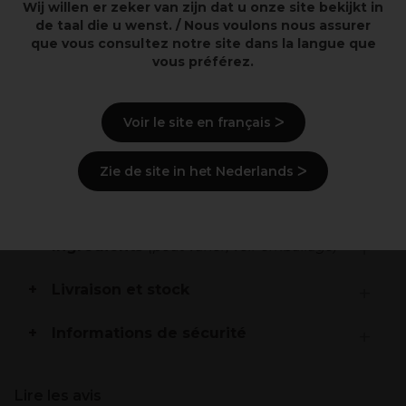
Wij willen er zeker van zijn dat u onze site bekijkt in
longtemps possible.
de taal die u wenst. / Nous voulons nous assurer
Les cheveux sont nourris de manière optimale et
que vous consultez notre site dans la langue que
brillent sans s'affaiblir.
vous préférez.
La fibre capillaire et la couleur des cheveux sont
protégées contre la pollution et l'oxydation.
.
Voir le site en français ᐳ
Description
Zie de site in het Nederlands ᐳ
Mode d'emploi
Ingrédients
(peut varier, voir emballage)
Livraison et stock
Informations de sécurité
Lire les avis