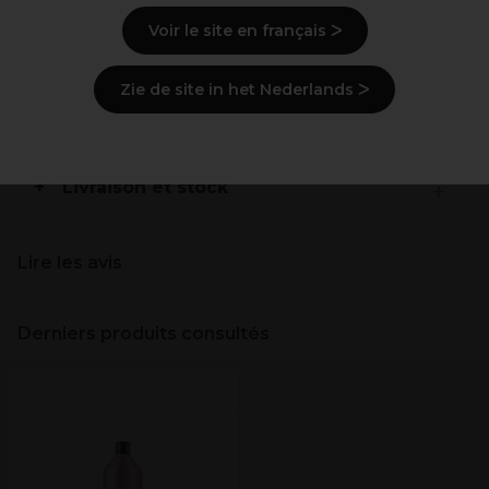
Description
Voir le site en français ᐳ
Mode d'emploi
Zie de site in het Nederlands ᐳ
Ingrédients
(peut varier, voir emballage)
Livraison et stock
Lire les avis
Derniers produits consultés