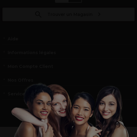
Trouver un Magasin
Aide
Informations légales
Mon Compte Client
Nos Offres
Service et contact
un professionnel de la coiffure ou de la beauté?