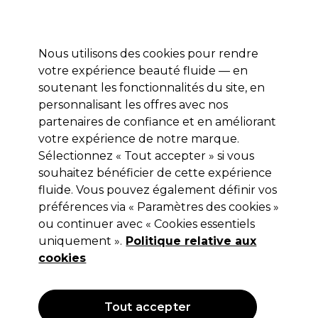
Profitez de 10 % de remise sur votre première commande pro duo avec le code:
PRO10
Se connecter
Nous utilisons des cookies pour rendre
votre expérience beauté fluide — en
Marques
Bons plans ⭐
Coiffure
Electro et Matériel
Equip
soutenant les fonctionnalités du site, en
personnalisant les offres avec nos
Livraison le lendemain*
Après expédition, du lundi au vendredi
partenaires de confiance et en améliorant
votre expérience de notre marque.
Sélectionnez « Tout accepter » si vous
Redken
souhaitez bénéficier de cette expérience
Redken Volume Injection Après-
fluide. Vous pouvez également définir vos
Shampooing 1l
préférences via « Paramètres des cookies »
ou continuer avec « Cookies essentiels
(
2
)
uniquement ».
Politique relative aux
34,30 €
Hors TVA
(TARIF PROFESSIONNEL)
cookies
(
41,50 €
TVA incluse)
| 3.43 € pour 100ml
Tout accepter