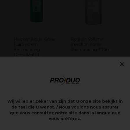
Redken Acidic Grow
Redken Volume
Full System
Injection Après-
Shampooing
Shampooing 300ml
Densifiant 1L
×
37,00€
15,60€
Hors TVA
Hors TVA
Wij willen er zeker van zijn dat u onze site bekijkt in
Points clés
de taal die u wenst. / Nous voulons nous assurer
que vous consultez notre site dans la langue que
Volume
vous préférez.
Brillance