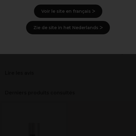
Mode d'emploi
Voir le site en français ᐳ
Ingrédients
(peut varier, voir emballage)
Zie de site in het Nederlands ᐳ
Livraison et stock
Informations de sécurité
Lire les avis
Derniers produits consultés