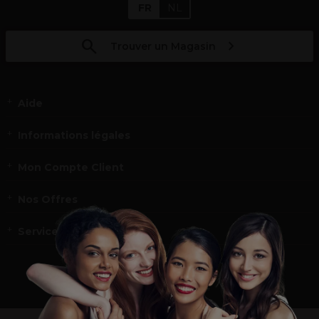
FR
NL
Trouver un Magasin
Aide
Informations légales
Mon Compte Client
Nos Offres
Service et contact