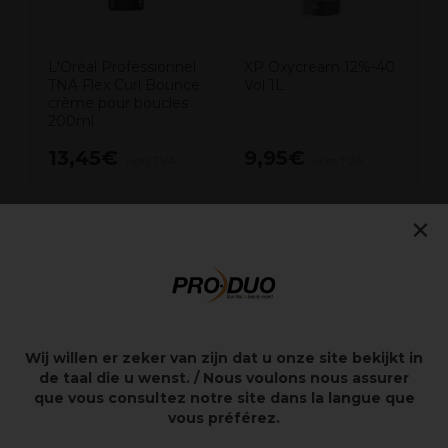
L'Oréal Professionnel
XP Oxycream 12%-40
TNA Flex Curl Bounce
Vol 1L
crème pour boucles
200ml
13,45€
9,95€
Hors TVA
Hors TVA
×
Points clés
Poudre de volume et de texture
Coiffure courte look désordonné cheveux peignés en
Wij willen er zeker van zijn dat u onze site bekijkt in
arrière
de taal die u wenst. / Nous voulons nous assurer
que vous consultez notre site dans la langue que
vous préférez.
Description