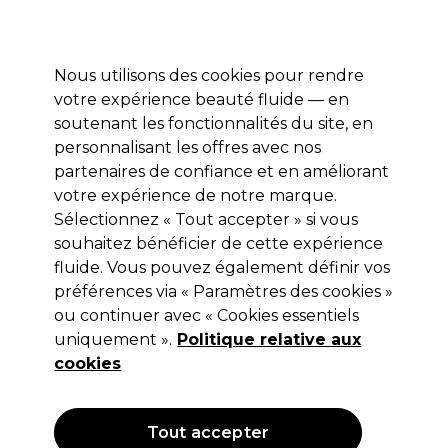
Profitez de 10 % de remise sur votre première commande pro duo avec le code:
PRO10
Se connecter
Nous utilisons des cookies pour rendre
votre expérience beauté fluide — en
Marques
Bons plans ⭐
Coiffure
Electro et Matériel
Equip
soutenant les fonctionnalités du site, en
personnalisant les offres avec nos
Livraison le lendemain*
Après expédition, du lundi au vendredi
partenaires de confiance et en améliorant
votre expérience de notre marque.
Sélectionnez « Tout accepter » si vous
L'Oréal Professionnel
souhaitez bénéficier de cette expérience
L'Oréal Professionnel Tecni Art Poudre
fluide. Vous pouvez également définir vos
Volume et Fixation 7g
préférences via « Paramètres des cookies »
ou continuer avec « Cookies essentiels
(
1
)
uniquement ».
Politique relative aux
13,45 €
Hors TVA
(TARIF PROFESSIONNEL)
cookies
(
16,27 €
TVA incluse)
| 192.14 € pour 100g
Tout accepter