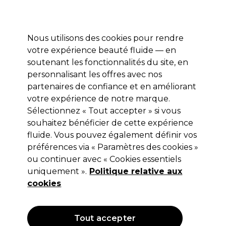
Profitez de 10 % de remise sur votre première commande pro duo avec le code:
PRO10
Se connecter
Nous utilisons des cookies pour rendre
votre expérience beauté fluide — en
Marques
Bons plans ⭐
Coiffure
Electro et Matériel
Equip
soutenant les fonctionnalités du site, en
personnalisant les offres avec nos
Livraison le lendemain*
Après expédition, du lundi au vendredi
partenaires de confiance et en améliorant
votre expérience de notre marque.
Sélectionnez « Tout accepter » si vous
Redken
souhaitez bénéficier de cette expérience
Redken Acidic Soin Hydratant
fluide. Vous pouvez également définir vos
Concentrée 500ml
préférences via « Paramètres des cookies »
ou continuer avec « Cookies essentiels
(
0
)
uniquement ».
Politique relative aux
60,80 €
Hors TVA
(TARIF PROFESSIONNEL)
cookies
(
73,57 €
TVA incluse)
| 12.16 € pour 100ml
OFFRE
Tout accepter