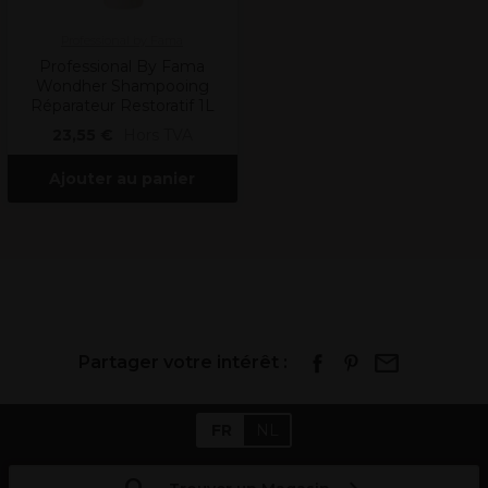
Professional by Fama
Professional By Fama
Wondher Shampooing
Réparateur Restoratif 1L
23,55 €
Hors TVA
Ajouter au panier
Partager votre intérêt :
FR
NL