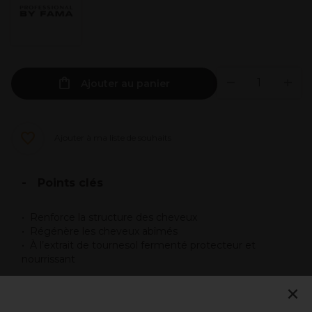
Ajouter au panier
Ajouter à ma liste de souhaits
Points clés
Renforce la structure des cheveux
Régénère les cheveux abîmés
À l’extrait de tournesol fermenté protecteur et
nourrissant
×
Description