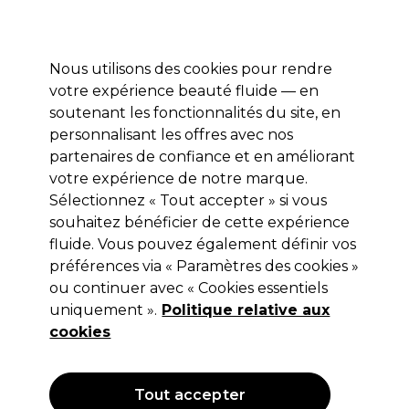
Profitez de 10 % de remise sur votre première commande pro duo avec le code:
PRO10
Se connecter
Nous utilisons des cookies pour rendre
votre expérience beauté fluide — en
Marques
Bons plans ⭐
Coiffure
Electro et Matériel
Equip
soutenant les fonctionnalités du site, en
personnalisant les offres avec nos
Livraison le lendemain*
Après expédition, du lundi au vendredi
partenaires de confiance et en améliorant
votre expérience de notre marque.
Sélectionnez « Tout accepter » si vous
Professional by Fama
souhaitez bénéficier de cette expérience
Professional By Fama Wondher
fluide. Vous pouvez également définir vos
Shampooing Réparateur Restoratif 1L
préférences via « Paramètres des cookies »
ou continuer avec « Cookies essentiels
(
0
)
uniquement ».
Politique relative aux
23,55 €
Hors TVA
(TARIF PROFESSIONNEL)
cookies
(
28,50 €
TVA incluse)
| 2.35 € pour 100ml
Tout accepter