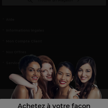
Trouver un Magasin
Aide
Informations légales
Mon Compte Client
Nos Offres
Service et contact
un professionnel de la coiffure ou de la beauté?
Visitez notre site pour
les particuliers !
Achetez à votre façon