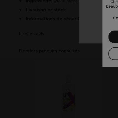
Ingrédients
(peut varier, voir emballage)
Chez
beauté
Livraison et stock
V
Ce
Informations de sécurité
Lire les avis
Derniers produits consultés