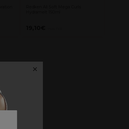
ration
Redken All Soft Mega Curls
Hydramelt 150ml
19,10€
31,60
Hors TVA
×