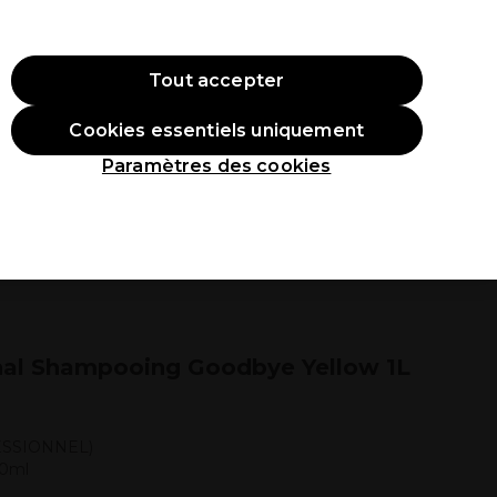
ode:
PRO10
Se connecter
Tout accepter
Cookies essentiels uniquement
roduits
Étudiants
Inspirations
Les Prix Professionnels
Paramètres des cookies
nal Shampooing Goodbye Yellow 1L
ESSIONNEL)
00ml