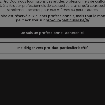
 Pro Duo, nous fournissons des articles professionnels de coiffu
, à la fois aux professionnels de ces secteurs, ainsi qu’à ceux sou
simplement acheter pour eux-mêmes ou pour d’autres.
oir le site en français ᐳ
Zie de site in het Nederlands
 site est réservé aux clients professionnels, mais tout le mo
peut acheter sur
pro-duo-particulier.be/fr/
Je suis un professionnel, acheter ici
Me diriger vers pro-duo-particulier.be/fr/