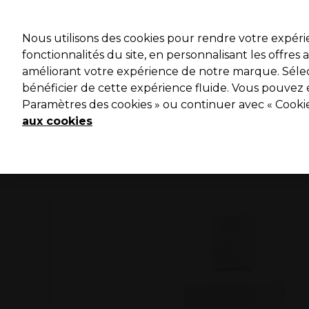
Profitez 
Nous utilisons des cookies pour rendre votre expér
fonctionnalités du site, en personnalisant les offres
améliorant votre expérience de notre marque. Sélec
Marques
Bons plans ⭐
Coiffure
Electro et Matériel
bénéficier de cette expérience fluide. Vous pouvez 
Paramètres des cookies » ou continuer avec « Cooki
Livraison le lendemain*
Après expédition, du lundi au vendredi
aux cookies