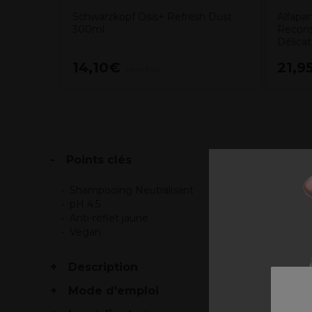
Schwarzkopf Osis+ Refresh Dust
Alfapar
300ml
Recons
Délicat
14,10€
21,9
Hors TVA
Points clés
Shampooing Neutralisant
pH 4.5
Anti-reflet jaune
Vegan
Description
Mode d'emploi