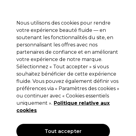
Profitez de 10 % de remise sur votre première commande pro duo avec le code:
PRO10
Se connecter
Nous utilisons des cookies pour rendre
votre expérience beauté fluide — en
Marques
Bons plans ⭐
Coiffure
Electro et Matériel
Equip
soutenant les fonctionnalités du site, en
personnalisant les offres avec nos
Livraison le lendemain*
Après expédition, du lundi au vendredi
partenaires de confiance et en améliorant
votre expérience de notre marque.
Sélectionnez « Tout accepter » si vous
Wella Professionals
souhaitez bénéficier de cette expérience
Wella Professionals Invigo Sun
fluide. Vous pouvez également définir vos
Shampoing Après-Soleil 250ml
préférences via « Paramètres des cookies »
ou continuer avec « Cookies essentiels
(
2
)
uniquement ».
Politique relative aux
12,35 €
Hors TVA
(TARIF PROFESSIONNEL)
cookies
(
14,94 €
TVA incluse)
| 4.12 € pour 100ml
OFFRE
Tout accepter