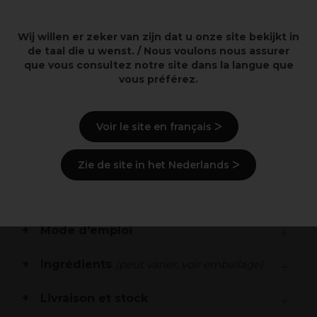
Wij willen er zeker van zijn dat u onze site bekijkt in
de taal die u wenst. / Nous voulons nous assurer
que vous consultez notre site dans la langue que
Points clés
vous préférez.
Shampoing Nettoyant après-soleil
Voir le site en français ᐳ
à la provitamine B5
Pour une utilisation avant pendant et après
l'exposition au soleil
Zie de site in het Nederlands ᐳ
Description
Mode d'emploi
Ingrédients
(peut varier, voir emballage)
Livraison et stock