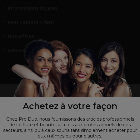
Informations légales
Mon Compte Client
Nos Offres
Service et contact
un professionnel de la coiffure ou de la beauté?
Visitez notre site pour
les particuliers !
Achetez à votre façon
Chez Pro Duo, nous fournissons des articles professionnels
de coiffure et beauté, à la fois aux professionnels de ces
secteurs, ainsi qu’à ceux souhaitant simplement acheter pour
eux-mêmes ou pour d’autres.