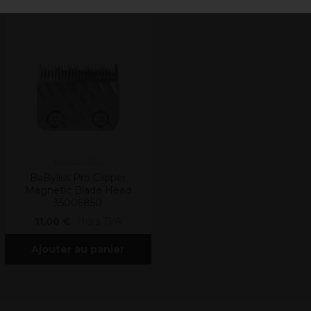
BaByliss PRO
BaByliss Pro Clipper
Magnetic Blade Head
35006850
11,00 €
Hors TVA
Ajouter au panier