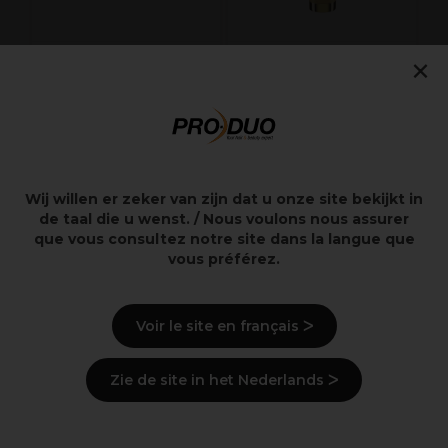
×
BaByliss PRO Tête de
BaByliss PRO 4
coupe 45mm
Artists Tondeuse de
FX862E/ FX872E
Précision Skeleton Or
FX7870GE
20,00€
137,50€
Hors TVA
Hors TVA
Wij willen er zeker van zijn dat u onze site bekijkt in
de taal die u wenst. / Nous voulons nous assurer
que vous consultez notre site dans la langue que
vous préférez.
Points clés
Voir le site en français ᐳ
Livraison et stock
Zie de site in het Nederlands ᐳ
Derniers produits consultés