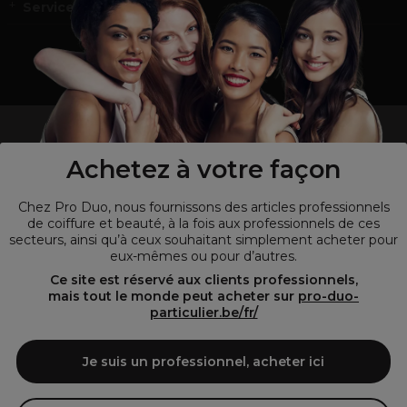
Service et contact
un professionnel de la coiffure ou de la beauté?
Visitez notre site pour
les particuliers !
Achetez à votre façon
Chez Pro Duo, nous fournissons des articles professionnels
de coiffure et beauté, à la fois aux professionnels de ces
secteurs, ainsi qu’à ceux souhaitant simplement acheter pour
eux-mêmes ou pour d’autres.
Ce site est réservé aux clients professionnels,
mais tout le monde peut acheter sur
pro-duo-
particulier.be/fr/
© Tous droits réservés © Pro-Duo
2026
Je suis un professionnel, acheter ici
Pro-Duo est le choix incontournable pour les professionnels de la
beauté à la recherche de produits de qualité supérieure. Notre