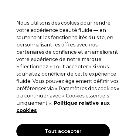
Profitez de 10 % de remise sur votre première commande pro duo avec le code:
PRO10
Se connecter
Nous utilisons des cookies pour rendre
votre expérience beauté fluide — en
Marques
Bons plans ⭐
Coiffure
Electro et Matériel
Equip
soutenant les fonctionnalités du site, en
personnalisant les offres avec nos
Livraison le lendemain*
Après expédition, du lundi au vendredi
partenaires de confiance et en améliorant
votre expérience de notre marque.
Sélectionnez « Tout accepter » si vous
BaByliss PRO
souhaitez bénéficier de cette expérience
BaByliss Pro Clipper Magnetic Blade
fluide. Vous pouvez également définir vos
Head 35006850
préférences via « Paramètres des cookies »
ou continuer avec « Cookies essentiels
(
0
)
uniquement ».
Politique relative aux
11,00 €
Hors TVA
(TARIF PROFESSIONNEL)
cookies
(
13,31 €
TVA incluse)
Tout accepter