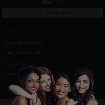
FR
NL
Trouver un Magasin
Aide
Informations légales
Mon Compte Client
Nos Offres
Service et contact
un professionnel de la coiffure ou de la beauté?