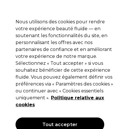
Profitez de 10 % de remise sur votre première commande pro duo avec le code:
PRO10
Se connecter
Nous utilisons des cookies pour rendre
votre expérience beauté fluide — en
Marques
Bons plans ⭐
Coiffure
Electro et Matériel
Equip
soutenant les fonctionnalités du site, en
personnalisant les offres avec nos
Livraison le lendemain*
Après expédition, du lundi au vendredi
partenaires de confiance et en améliorant
votre expérience de notre marque.
Sélectionnez « Tout accepter » si vous
BaByliss PRO
souhaitez bénéficier de cette expérience
Babyliss Pro Skelet Blade Head
fluide. Vous pouvez également définir vos
FX7870GE 40mm
préférences via « Paramètres des cookies »
ou continuer avec « Cookies essentiels
(
0
)
uniquement ».
Politique relative aux
35,00 €
Hors TVA
(TARIF PROFESSIONNEL)
cookies
(
42,35 €
TVA incluse)
NOUVEAU
Tout accepter