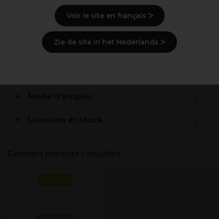
Réglage zéro écart
Voir le site en français ᐳ
Compatible avec les modèles FX797E, FX729E,
FX720E, FX76E ainsi que tous les modèles FX7870,
FX726 et FX799.Compatible également avec tous les
Zie de site in het Nederlands ᐳ
systèmes de lames à 2 trous.
Description
Mode d'emploi
Livraison et stock
Derniers produits consultés
NOUVEAU