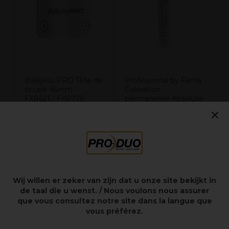
BaByliss PRO Tête de
Professional by Fama
coupe 45mm
Coloration
FX862E/ FX872E
permanente Absolute
×
Silver 80ML
20,00€
11,05€
Hors TVA
Hors TVA
Wij willen er zeker van zijn dat u onze site bekijkt in
Points clés
de taal die u wenst. / Nous voulons nous assurer
que vous consultez notre site dans la langue que
vous préférez.
DLC / Titane – lame en T de 40mm
Denture standard de 1,6mm