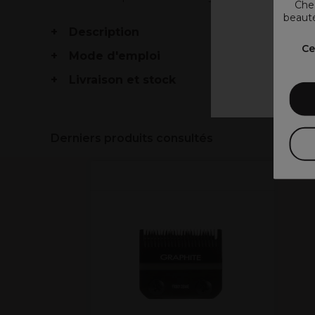
Chez
beauté
Description
V
Ce
Mode d'emploi
Livraison et stock
Derniers produits consultés