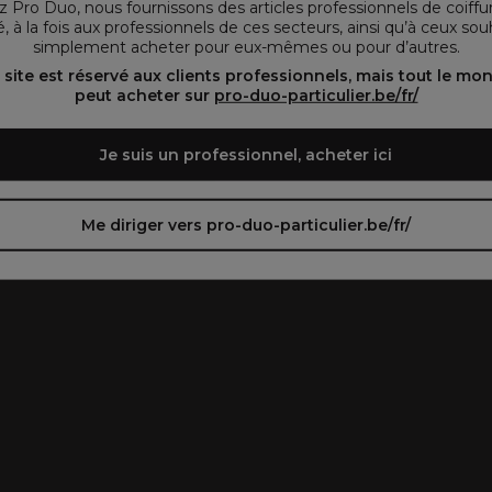
 Pro Duo, nous fournissons des articles professionnels de coiffu
, à la fois aux professionnels de ces secteurs, ainsi qu’à ceux sou
simplement acheter pour eux-mêmes ou pour d’autres.
oir le site en français ᐳ
Zie de site in het Nederlands
 site est réservé aux clients professionnels, mais tout le mo
peut acheter sur
pro-duo-particulier.be/fr/
Je suis un professionnel, acheter ici
Me diriger vers pro-duo-particulier.be/fr/