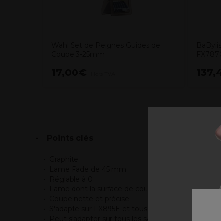
Wahl Set de Peignes Guides de
BaByli
Coupe 3-25mm
FX787
17,00€
137,
Hors TVA
Points clés
Graphite
Lame Fade de 45 mm
Réglable à 0
Lame dont la surface de coupe est plate et allong
Coupe nette et précise
S'adapte sur FX895E et tous les modèles FX8700
Peut s'adapter sur tous les systèmes de lame à 2 