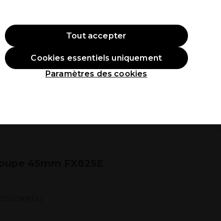
ode:
PRO10
Se connecter
Tout accepter
Cookies essentiels uniquement
roduits
Étudiants
Inspirations
Les Prix Professionnels
Paramètres des cookies
 Coupe 45mm FX825E
ESSIONNEL)