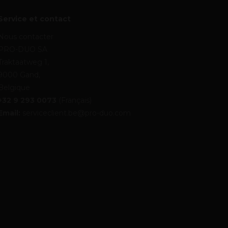
Service et contact
Nous contacter
PRO-DUO SA
Traktaatweg 1,
9000 Gand,
Belgique
+32 9 293 0073
(Français)
Email:
serviceclient.be@pro-duo.com