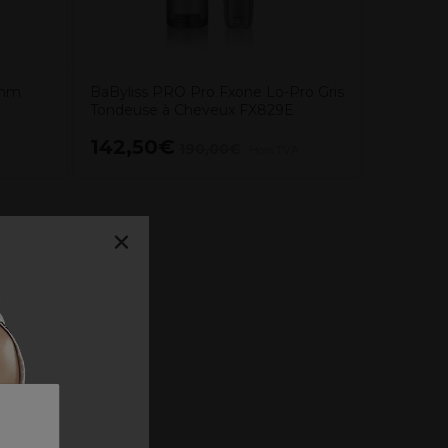
0mm
BaByliss PRO Pro Fxone Lo-Pro Gris
Tondeuse à Cheveux FX829E
142,50€
3,00€
190,00€
Hors TVA
×