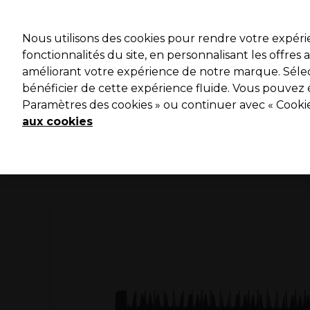
Profitez 
Nous utilisons des cookies pour rendre votre expér
fonctionnalités du site, en personnalisant les offres
améliorant votre expérience de notre marque. Sélec
Marques
Bons plans ⭐
Coiffure
Electro et Matériel
bénéficier de cette expérience fluide. Vous pouvez 
Paramètres des cookies » ou continuer avec « Cooki
Livraison le lendemain*
Après expédition, du lundi au vendredi
aux cookies