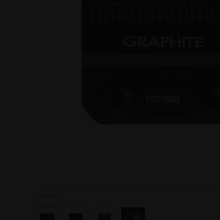
P038619