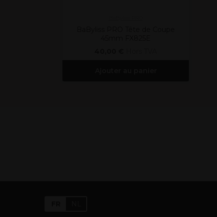
BaByliss PRO
BaByliss PRO Tête de Coupe
45mm FX825E
40,00 €
Hors TVA
Ajouter au panier
FR
NL