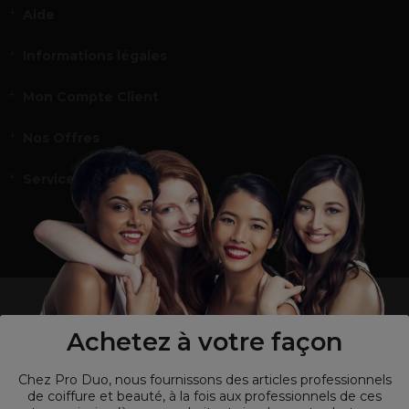
Aide
Informations légales
Mon Compte Client
Nos Offres
Service et contact
un professionnel de la coiffure ou de la beauté?
Visitez notre site pour
les particuliers !
Achetez à votre façon
Chez Pro Duo, nous fournissons des articles professionnels
de coiffure et beauté, à la fois aux professionnels de ces