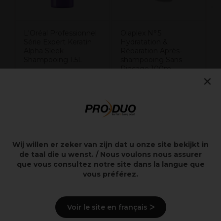
L'Oréal Professionnel
Olaplex N°.5
Série Expert Keratin
Hydratation &
Alpha Sleek
Réparation Après-
Shampooing 1.5L
shampooing Sans
Rinçage 100m
×
42,20€
18,70€
Hors TVA
Hors TVA
Wij willen er zeker van zijn dat u onze site bekijkt in
Points clés
de taal die u wenst. / Nous voulons nous assurer
que vous consultez notre site dans la langue que
vous préférez.
La tête de coupe est compatible avec les modèles
suivants :
Voir le site en français ᐳ
MoserClipper ChromStyle Pro 1871 Li+ Charging