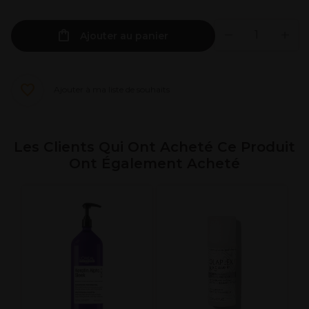
Ajouter au panier
Ajouter à ma liste de souhaits
Les Clients Qui Ont Acheté Ce Produit
Ont Également Acheté
W
S
G
C
0