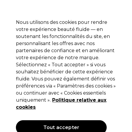
Profitez de 10 % de remise sur votre première commande pro duo avec le code:
PRO10
Se connecter
Nous utilisons des cookies pour rendre
votre expérience beauté fluide — en
Marques
Bons plans ⭐
Coiffure
Electro et Matériel
Equip
soutenant les fonctionnalités du site, en
personnalisant les offres avec nos
Livraison le lendemain*
Après expédition, du lundi au vendredi
partenaires de confiance et en améliorant
votre expérience de notre marque.
Sélectionnez « Tout accepter » si vous
Moser
souhaitez bénéficier de cette expérience
Moser Magn. Premium Comb Set
fluide. Vous pouvez également définir vos
15/3/45
préférences via « Paramètres des cookies »
ou continuer avec « Cookies essentiels
(
0
)
uniquement ».
Politique relative aux
14,50 €
Hors TVA
(TARIF PROFESSIONNEL)
cookies
(
17,55 €
TVA incluse)
Tout accepter