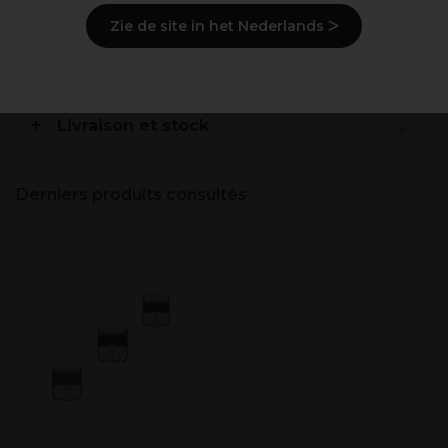
MoserClipper Neo Black
Moser Chrom2Style Black/Silve
Zie de site in het Nederlands ᐳ
Description
Livraison et stock
Derniers produits consultés
Moser