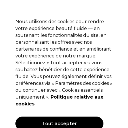
Profitez de 10 % de remise sur votre première commande pro duo avec le code:
PRO10
Se connecter
Nous utilisons des cookies pour rendre
votre expérience beauté fluide — en
Marques
Bons plans ⭐
Coiffure
Electro et Matériel
Equip
soutenant les fonctionnalités du site, en
personnalisant les offres avec nos
Livraison le lendemain*
Après expédition, du lundi au vendredi
partenaires de confiance et en améliorant
votre expérience de notre marque.
Sélectionnez « Tout accepter » si vous
ghd
souhaitez bénéficier de cette expérience
ghd Creative Curl Wand Fer à Boucler
fluide. Vous pouvez également définir vos
préférences via « Paramètres des cookies »
(
0
)
ou continuer avec « Cookies essentiels
146,09 €
Hors TVA
(TARIF PROFESSIONNEL)
uniquement ».
Politique relative aux
(
176,77 €
TVA incluse)
cookies
Tout accepter