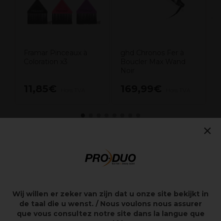
Framar Pinceaux à
ghd Chronos Fer à
Coloration x3
Boucler Max Wand
Noir
11,85€
169,99€
Hors TVA
Hors TVA
×
Points clés
Ondulations sublimes en 5 à 8 secondes
Température de coiffage optimale et unique de
Wij willen er zeker van zijn dat u onze site bekijkt in
185°C
de taal die u wenst. / Nous voulons nous assurer
Technologie ultra-zone qui prédit les besoins de vos
cheveux
que vous consultez notre site dans la langue que