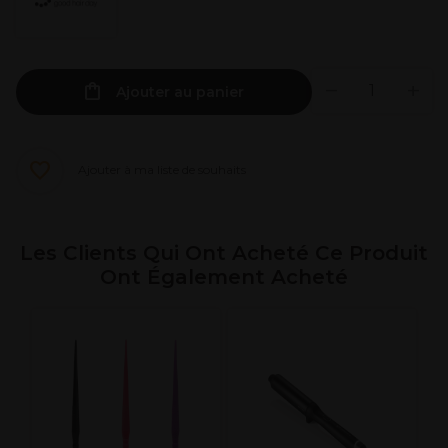
Ajouter au panier
Ajouter à ma liste de souhaits
Les Clients Qui Ont Acheté Ce Produit
Ont Également Acheté
X
R
7