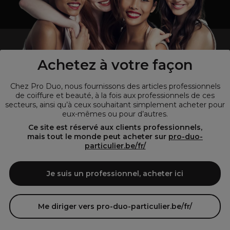
un professionnel de la coiffure ou de la beauté?
Visitez notre site pour
les particuliers !
Achetez à votre façon
Chez Pro Duo, nous fournissons des articles professionnels
de coiffure et beauté, à la fois aux professionnels de ces
secteurs, ainsi qu’à ceux souhaitant simplement acheter pour
eux-mêmes ou pour d’autres.
Ce site est réservé aux clients professionnels,
mais tout le monde peut acheter sur
pro-duo-
particulier.be/fr/
© Tous droits réservés © Pro-Duo
2026
Je suis un professionnel, acheter ici
Pro-Duo est le choix incontournable pour les professionnels de la
beauté à la recherche de produits de qualité supérieure. Notre
assortiment diversifié, qui inclut des articles innovants et respectueux
Me diriger vers pro-duo-particulier.be/fr/
de l'environnement, répond aux attentes des salons de coiffure et
instituts de beauté modernes.