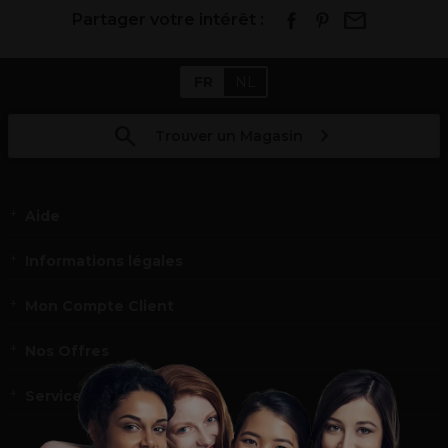
Partager votre intérêt :
FR
NL
Trouver un Magasin
Aide
Informations légales
Mon Compte Client
Nos Offres
Service et contact