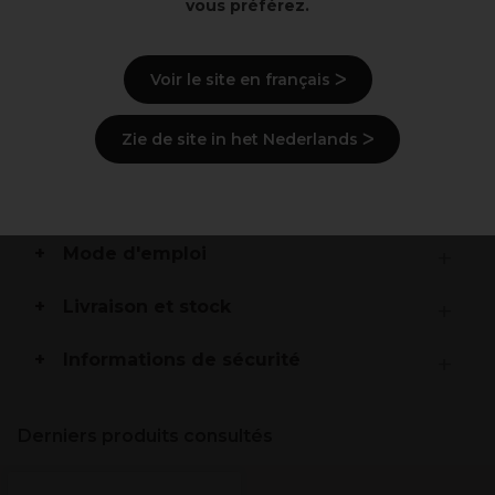
Forme conique unique (28mm -23mm)
vous préférez.
Prêt en 25 secondes Revêtement céramique
Support de sécurité et extrémité anti-chaleur
Mode veille automatique
Voir le site en français ᐳ
Cordon professionnel extra-long de 27m
Voltage universel
Garantie 2 ans
Zie de site in het Nederlands ᐳ
Description
Mode d'emploi
Livraison et stock
Informations de sécurité
Derniers produits consultés