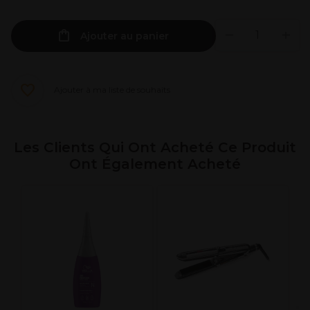
Ajouter au panier
Ajouter à ma liste de souhaits
Les Clients Qui Ont Acheté Ce Produit
Ont Également Acheté
L
M
C
p