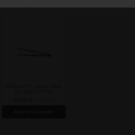
Derniers produits consultés
BaByliss PRO
BaByliss Pro Lisseur Elipsis
Noir BAB3100EPE
126,50 €
Hors TVA
Ajouter au panier