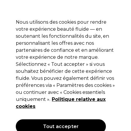
Profitez de 10 % de remise sur votre première commande pro duo avec le code:
PRO10
Se connecter
Nous utilisons des cookies pour rendre
votre expérience beauté fluide — en
Marques
Bons plans ⭐
Coiffure
Electro et Matériel
Equip
soutenant les fonctionnalités du site, en
personnalisant les offres avec nos
Livraison le lendemain*
Après expédition, du lundi au vendredi
partenaires de confiance et en améliorant
votre expérience de notre marque.
Sélectionnez « Tout accepter » si vous
BaByliss PRO
souhaitez bénéficier de cette expérience
BaByliss Pro Lisseur Elipsis Noir
fluide. Vous pouvez également définir vos
BAB3100EPE
préférences via « Paramètres des cookies »
ou continuer avec « Cookies essentiels
(
0
)
uniquement ».
Politique relative aux
126,50 €
Hors TVA
(TARIF PROFESSIONNEL)
cookies
(
153,07 €
TVA incluse)
Tout accepter