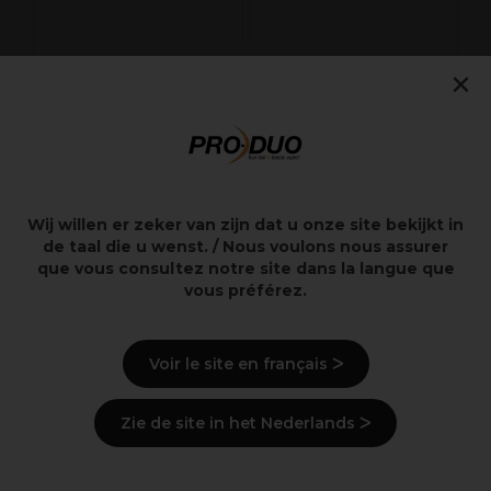
×
Wella Professionals
BaByliss Pro Lisseur
Perform Perm Lotion
Noir Elipsis
N 75ml
BAB3000EPE
9,45€
126,50€
Hors TVA
Hors TVA
Wij willen er zeker van zijn dat u onze site bekijkt in
de taal die u wenst. / Nous voulons nous assurer
que vous consultez notre site dans la langue que
Points clés
vous préférez.
Voir le site en français ᐳ
Description
Zie de site in het Nederlands ᐳ
Livraison et stock