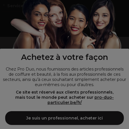
Service et contact
un professionnel de la coiffure ou de la beauté?
Visitez notre site pour
les particuliers !
Achetez à votre façon
Chez Pro Duo, nous fournissons des articles professionnels
de coiffure et beauté, à la fois aux professionnels de ces
secteurs, ainsi qu’à ceux souhaitant simplement acheter pour
eux-mêmes ou pour d’autres.
Ce site est réservé aux clients professionnels,
mais tout le monde peut acheter sur
pro-duo-
particulier.be/fr/
© Tous droits réservés © Pro-Duo
2026
Je suis un professionnel, acheter ici
Pro-Duo est le choix incontournable pour les professionnels de la
beauté à la recherche de produits de qualité supérieure. Notre