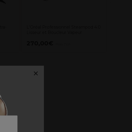
ra-
L'Oréal Professionnel Steampod 4.0
Lisseur et Boucleur Vapeur
270,00€
159,5
Hors TVA
×
4h**.