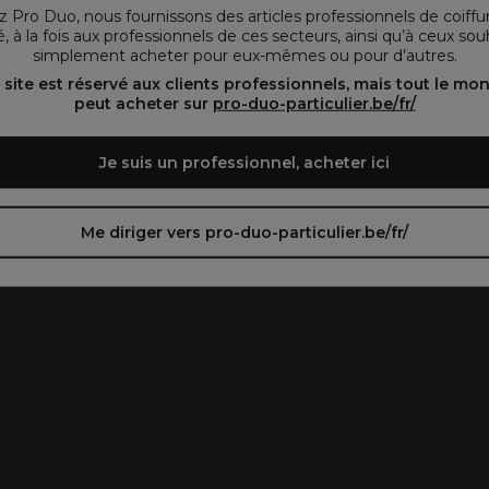
vous préférez.
 Pro Duo, nous fournissons des articles professionnels de coiffu
, à la fois aux professionnels de ces secteurs, ainsi qu’à ceux sou
simplement acheter pour eux-mêmes ou pour d’autres.
oir le site en français ᐳ
Zie de site in het Nederlands
 site est réservé aux clients professionnels, mais tout le mo
peut acheter sur
pro-duo-particulier.be/fr/
Je suis un professionnel, acheter ici
Me diriger vers pro-duo-particulier.be/fr/