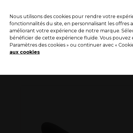
Profitez 
Nous utilisons des cookies pour rendre votre expér
fonctionnalités du site, en personnalisant les offres
améliorant votre expérience de notre marque. Sélec
Marques
Bons plans ⭐
Coiffure
Electro et Matériel
bénéficier de cette expérience fluide. Vous pouvez 
Paramètres des cookies » ou continuer avec « Cooki
Livraison le lendemain*
Après expédition, du lundi au vendredi
aux cookies