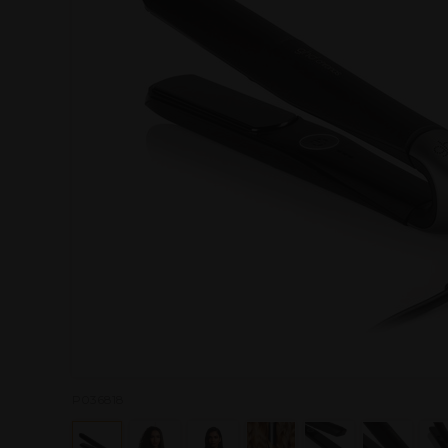
P036818