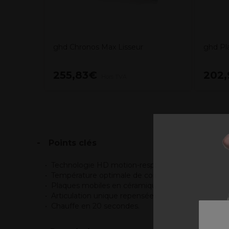
ghd Chronos Max Lisseur
ghd Pl
255,83€
202
Hors TVA
Points clés
Technologie HD motion-responsive™ pour un coiffa
Température optimale de coiffage de 185°C.
Plaques mobiles en céramique haute-performance 
Articulation unique repensée et design ergonomiq
Chauffe en 20 secondes.