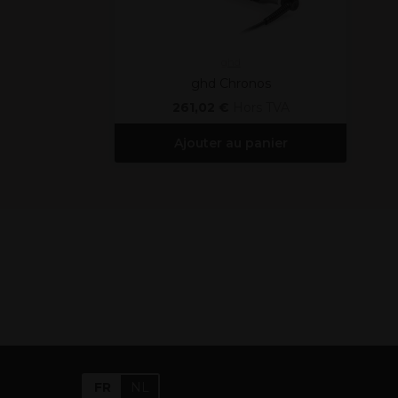
ghd
ghd Chronos
261,02 €
Hors TVA
Ajouter au panier
FR
NL