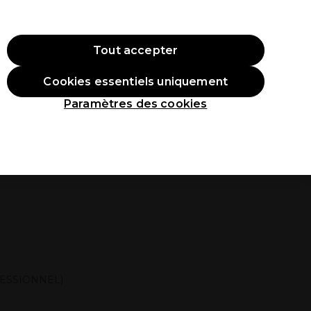
ode:
PRO10
Se connecter
Tout accepter
Cookies essentiels uniquement
roduits
Étudiants
Inspirations
Les Prix Professionnels
Paramètres des cookies
FESSIONNEL)