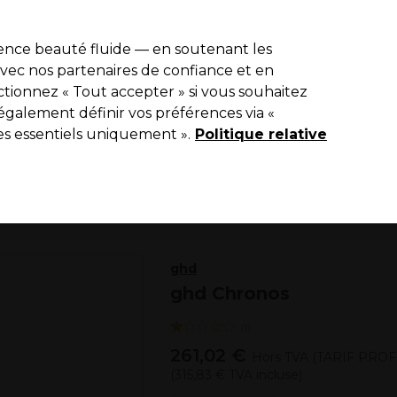
de 10 % de remise sur votre première commande pro duo avec le c
ience beauté fluide — en soutenant les
 avec nos partenaires de confiance et en
Rechercher
tionnez « Tout accepter » si vous souhaitez
Equipement de salon
Beauté
Hommes
Vegan
Nouveaux p
également définir vos préférences via «
es essentiels uniquement ».
Livraison Gratuite
Politique relative
à partir de 65 € seulement !
Electro et Matériel
Lisseurs
ghd
ghd Chronos
(
1
)
261,02 €
Hors TVA
(TARIF PRO
(
315,83 €
TVA incluse)