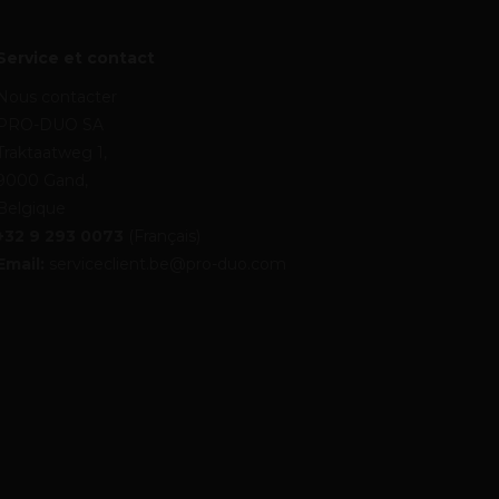
Service et contact
Nous contacter
PRO-DUO SA
Traktaatweg 1,
9000 Gand,
Belgique
+32 9 293 0073
(Français)
Email:
serviceclient.be@pro-duo.com