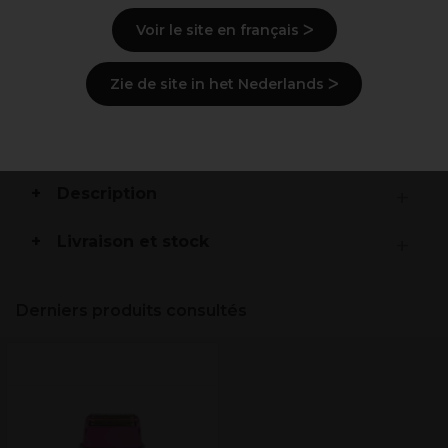
Charge de 3 heures pour 180 minutes d’utilisation
Voir le site en français ᐳ
Boîtier robuste en métal
Indicateur de charge
Cordon d’alimentation de 3 m
Zie de site in het Nederlands ᐳ
Brosse de nettoyage
Pochette de rangement
Fabriqué en Chine
Description
Livraison et stock
Derniers produits consultés