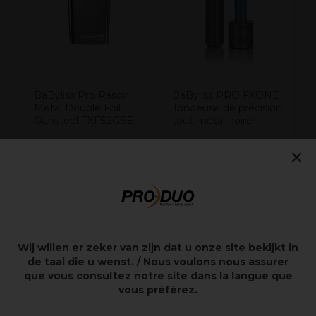
BaByliss Pro Rasoir
BaByliss PRO FXONE
Metal Double Foil
Tondeuse de précision
Gunsteel FXFS2GSE
tout métal noire
142,50€
×
190,00€
114,50€
Hors TVA
Hors TVA
Wij willen er zeker van zijn dat u onze site bekijkt in
Points clés
de taal die u wenst. / Nous voulons nous assurer
que vous consultez notre site dans la langue que
S’utilise avec ou sans fil
vous préférez.
Grilles en Titanium hypoallergéniques pour un rasage
de très près