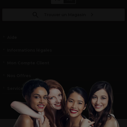
Trouver un Magasin
Aide
Informations légales
Mon Compte Client
Nos Offres
Service et contact
un professionnel de la coiffure ou de la beauté?