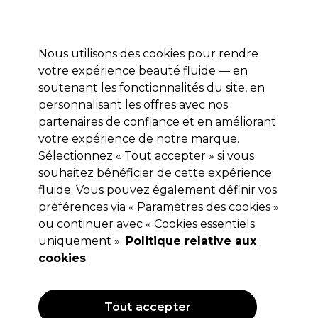
Profitez de 10 % de remise sur votre première commande pro duo avec le code:
PRO10
Se connecter
Nous utilisons des cookies pour rendre
votre expérience beauté fluide — en
Marques
Bons plans ⭐
Coiffure
Electro et Matériel
Equip
soutenant les fonctionnalités du site, en
personnalisant les offres avec nos
Livraison le lendemain*
Après expédition, du lundi au vendredi
partenaires de confiance et en améliorant
votre expérience de notre marque.
Sélectionnez « Tout accepter » si vous
BaByliss PRO
souhaitez bénéficier de cette expérience
BaByliss PRO Rasoir à Double Feuille
fluide. Vous pouvez également définir vos
Caméléon
préférences via « Paramètres des cookies »
ou continuer avec « Cookies essentiels
(
0
)
uniquement ».
Politique relative aux
113,99 €
Hors TVA
(TARIF PROFESSIONNEL)
cookies
(
137,93 €
TVA incluse)
Tout accepter