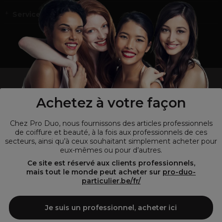
Service et contact
un professionnel de la coiffure ou de la beauté?
Visitez notre site pour
les particuliers !
Achetez à votre façon
Chez Pro Duo, nous fournissons des articles professionnels
de coiffure et beauté, à la fois aux professionnels de ces
secteurs, ainsi qu’à ceux souhaitant simplement acheter pour
eux-mêmes ou pour d’autres.
Ce site est réservé aux clients professionnels,
mais tout le monde peut acheter sur
pro-duo-
particulier.be/fr/
© Tous droits réservés © Pro-Duo
2026
Je suis un professionnel, acheter ici
Pro-Duo est le choix incontournable pour les professionnels de la