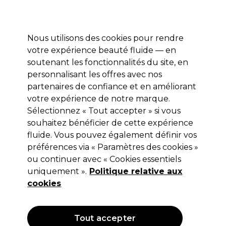
Profitez de 10 % de remise sur votre première commande pro duo avec le code:
PRO10
Se connecter
Nous utilisons des cookies pour rendre
votre expérience beauté fluide — en
Marques
Bons plans ⭐
Coiffure
Electro et Matériel
Equip
soutenant les fonctionnalités du site, en
personnalisant les offres avec nos
Livraison le lendemain*
Après expédition, du lundi au vendredi
partenaires de confiance et en améliorant
votre expérience de notre marque.
Sélectionnez « Tout accepter » si vous
Wahl
souhaitez bénéficier de cette expérience
Wahl Tondeuse de coupe 5 Etoiles Star
fluide. Vous pouvez également définir vos
Detailer Red T-Wide
préférences via « Paramètres des cookies »
ou continuer avec « Cookies essentiels
(
2
)
uniquement ».
Politique relative aux
103,00 €
Hors TVA
(TARIF PROFESSIONNEL)
cookies
(
124,63 €
TVA incluse)
Tout accepter