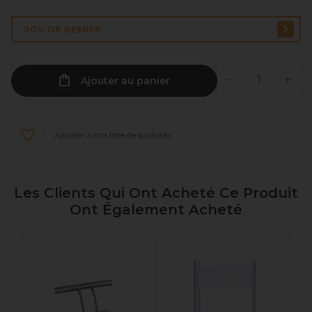
30% DE REMISE
Ajouter au panier
Ajouter à ma liste de souhaits
Les Clients Qui Ont Acheté Ce Produit
Ont Également Acheté
m
B