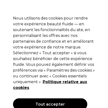
Profitez de 10 % de remise sur votre première commande pro duo avec le code:
PRO10
Se connecter
Nous utilisons des cookies pour rendre
votre expérience beauté fluide — en
Marques
Bons plans ⭐
Coiffure
Electro et Matériel
Equip
soutenant les fonctionnalités du site, en
personnalisant les offres avec nos
Livraison le lendemain*
Après expédition, du lundi au vendredi
partenaires de confiance et en améliorant
votre expérience de notre marque.
Sélectionnez « Tout accepter » si vous
Sibel
souhaitez bénéficier de cette expérience
Sibel Repose Pied Angularis
fluide. Vous pouvez également définir vos
préférences via « Paramètres des cookies »
(
0
)
ou continuer avec « Cookies essentiels
55,96 €
79,95 €
Hors TVA
(TARIF PROFESSIONNEL)
uniquement ».
Politique relative aux
(
67,71 €
TVA incluse)
cookies
OFFRE
Tout accepter