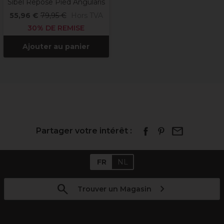
Sibel Repose Pied Angularis
55,96 €
79,95 €
Hors TVA
30% DE REMISE
Ajouter au panier
Partager votre intérêt :
FR
NL
Trouver un Magasin