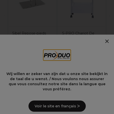
Sibel Repose-pieds
S-PRO Chariot De
×
Idealismus
Beauté Texas
55,96€
108,57€
79,95€
217,15€
Hors TVA
Hors TVA
Wij willen er zeker van zijn dat u onze site bekijkt in
de taal die u wenst. / Nous voulons nous assurer
que vous consultez notre site dans la langue que
Points clés
vous préférez.
Voir le site en français ᐳ
Description