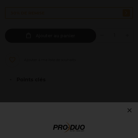
30% DE REMISE
Ajouter au panier
Ajouter à ma liste de souhaits
Points clés
×
Description
Ingrédients
(peut varier, voir emballage)
Livraison et stock