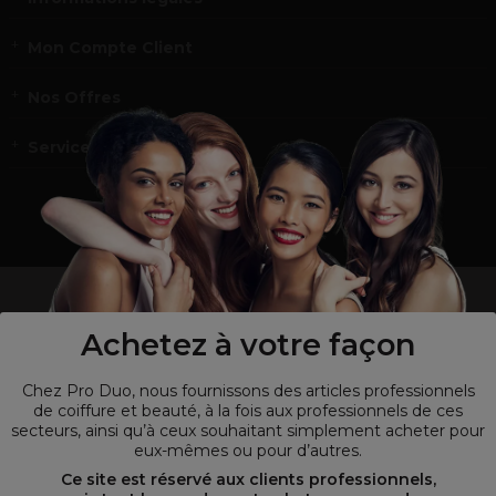
Mon Compte Client
Nos Offres
Service et contact
un professionnel de la coiffure ou de la beauté?
Visitez notre site pour
les particuliers !
Achetez à votre façon
Chez Pro Duo, nous fournissons des articles professionnels
de coiffure et beauté, à la fois aux professionnels de ces
secteurs, ainsi qu’à ceux souhaitant simplement acheter pour
eux-mêmes ou pour d’autres.
Ce site est réservé aux clients professionnels,