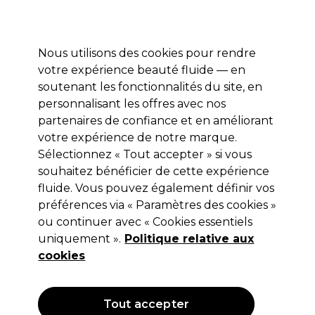
Profitez de 10 % de remise sur votre première commande pro duo avec le code:
PRO10
Se connecter
Nous utilisons des cookies pour rendre
votre expérience beauté fluide — en
Marques
Bons plans ⭐
Coiffure
Electro et Matériel
Equip
soutenant les fonctionnalités du site, en
personnalisant les offres avec nos
Livraison le lendemain*
Après expédition, du lundi au vendredi
partenaires de confiance et en améliorant
votre expérience de notre marque.
Sélectionnez « Tout accepter » si vous
Sibel
souhaitez bénéficier de cette expérience
Sibel Repose-pieds Idealismus
fluide. Vous pouvez également définir vos
préférences via « Paramètres des cookies »
(
0
)
ou continuer avec « Cookies essentiels
55,96 €
79,95 €
Hors TVA
(TARIF PROFESSIONNEL)
uniquement ».
Politique relative aux
(
67,71 €
TVA incluse)
cookies
OFFRE
Tout accepter