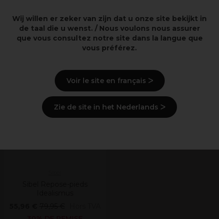
Wij willen er zeker van zijn dat u onze site bekijkt in
Informations de sécurité
de taal die u wenst. / Nous voulons nous assurer
que vous consultez notre site dans la langue que
vous préférez.
Derniers produits consultés
Voir le site en français ᐳ
OFFRE
Zie de site in het Nederlands ᐳ
Sibel
Sibel Repose-pieds
Idealismus
55,96 €
79,95 €
Hors TVA
30% DE REMISE