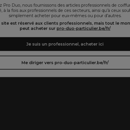
vous préférez.
 Pro Duo, nous fournissons des articles professionnels de coiffu
, à la fois aux professionnels de ces secteurs, ainsi qu’à ceux sou
simplement acheter pour eux-mêmes ou pour d’autres.
oir le site en français ᐳ
Zie de site in het Nederlands
 site est réservé aux clients professionnels, mais tout le mo
peut acheter sur
pro-duo-particulier.be/fr/
Je suis un professionnel, acheter ici
Me diriger vers pro-duo-particulier.be/fr/