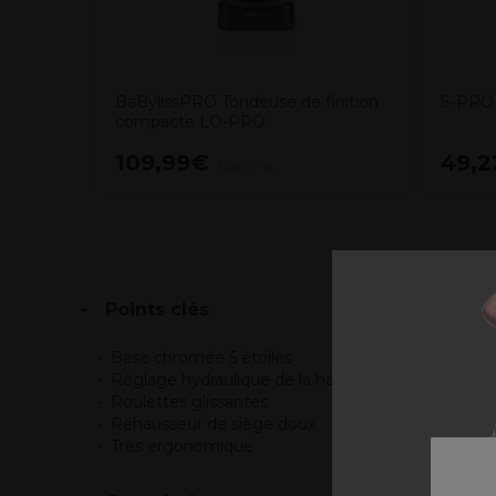
BaBylissPRO Tondeuse de finition
S-PRO 
compacte LO-PRO
109,99€
49,
Hors TVA
Points clés
Base chromée 5 étoiles
Réglage hydraulique de la hauteur
Roulettes glissantes
Réhausseur de siège doux
Très ergonomique