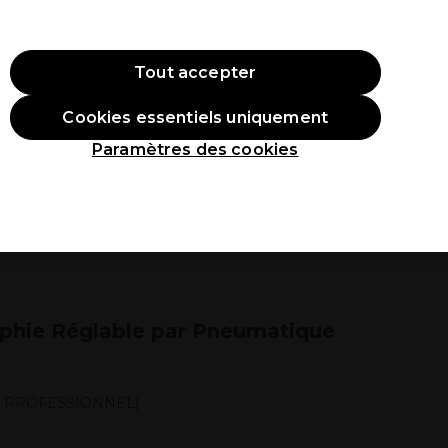
ode:
PRO10
Se connecter
Tout accepter
Cookies essentiels uniquement
roduits
Étudiants
Inspirations
Les Prix Professionnels
Paramètres des cookies
phie Réglable par Pneumatique
F PROFESSIONNEL)