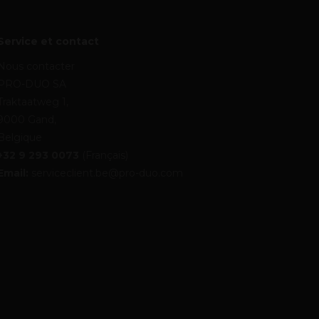
Service et contact
Nous contacter
PRO-DUO SA
Traktaatweg 1,
9000 Gand,
Belgique
+32 9 293 0073
(Français)
Email:
serviceclient.be@pro-duo.com