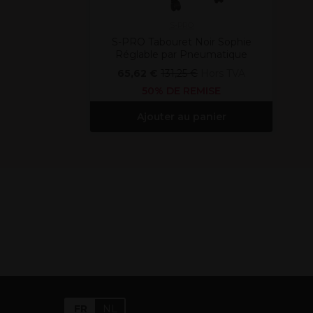
S-PRO
S-PRO Tabouret Noir Sophie
Réglable par Pneumatique
65,62 €
131,25 €
Hors TVA
50% DE REMISE
Ajouter au panier
FR
NL