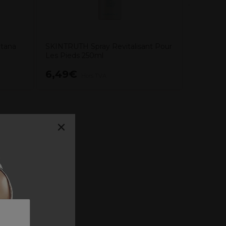
ntana
SKINTRUTH Spray Revitalisant Pour
Les Pieds 250ml
6,49€
71,07
Hors TVA
×