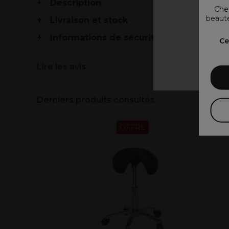
Description
Chez
beauté
Livraison et stock
V
Informations de sécurité
Ce
Lire les avis
Derniers produits consultés
OFFRE