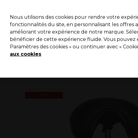
Profitez 
Nous utilisons des cookies pour rendre votre expér
fonctionnalités du site, en personnalisant les offres
améliorant votre expérience de notre marque. Sélec
Marques
Bons plans ⭐
Coiffure
Electro et Matériel
bénéficier de cette expérience fluide. Vous pouvez 
Paramètres des cookies » ou continuer avec « Cooki
Livraison le lendemain*
Après expédition, du lundi au vendredi
aux cookies
OFFRE