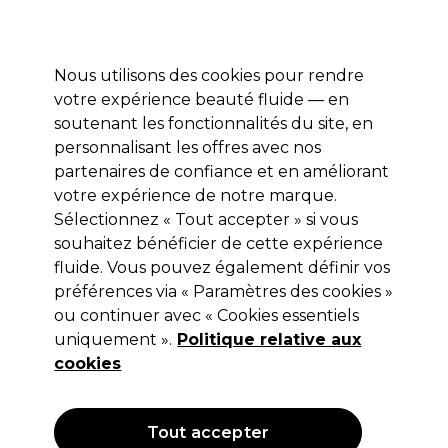
Profitez de 10 % de remise sur votre première commande pro duo avec le code:
PRO10
Se connecter
Nous utilisons des cookies pour rendre
votre expérience beauté fluide — en
Marques
Bons plans ⭐
Coiffure
Electro et Matériel
Equip
soutenant les fonctionnalités du site, en
personnalisant les offres avec nos
Livraison le lendemain*
Après expédition, du lundi au vendredi
partenaires de confiance et en améliorant
votre expérience de notre marque.
Sélectionnez « Tout accepter » si vous
Sibel
souhaitez bénéficier de cette expérience
Sibel Valise-tabouret Rollercoaster
fluide. Vous pouvez également définir vos
Noir
préférences via « Paramètres des cookies »
ou continuer avec « Cookies essentiels
(
1
)
uniquement ».
Politique relative aux
244,96 €
349,95 €
Hors TVA
(TARIF
cookies
PROFESSIONNEL)
(
296,40 €
TVA incluse)
Tout accepter
OFFRE