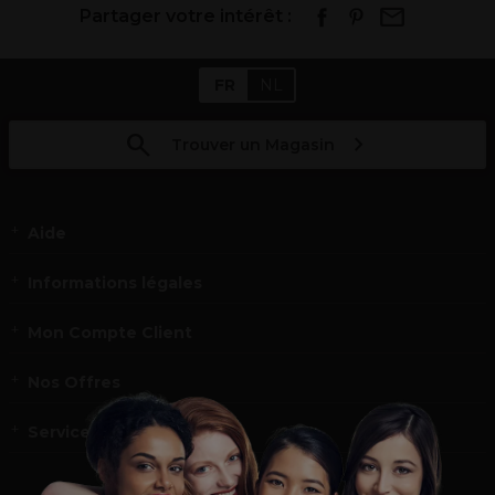
Partager votre intérêt :
FR
NL
Trouver un Magasin
Aide
Informations légales
Mon Compte Client
Nos Offres
Service et contact