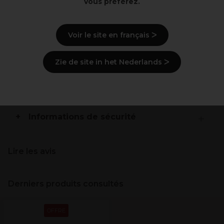
Tabouret valise et table de service 3 en 1
vous préférez.
Les roues anti-cheveux permettent un mouvement
silencieux
Stockez les outils dans une valise
Voir le site en français ᐳ
Utilisez une table de service pour la coloration
Zie de site in het Nederlands ᐳ
Description
Livraison et stock
Informations de sécurité
Lire les avis
Derniers produits consultés
OFFRE