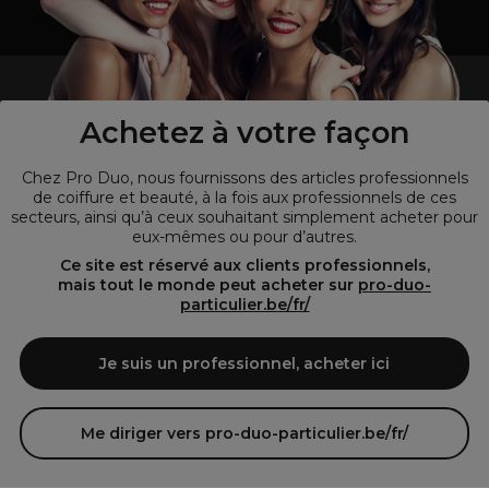
un professionnel de la coiffure ou de la beauté?
Visitez notre site pour
les particuliers !
Achetez à votre façon
Chez Pro Duo, nous fournissons des articles professionnels
de coiffure et beauté, à la fois aux professionnels de ces
secteurs, ainsi qu’à ceux souhaitant simplement acheter pour
eux-mêmes ou pour d’autres.
Ce site est réservé aux clients professionnels,
mais tout le monde peut acheter sur
pro-duo-
particulier.be/fr/
© Tous droits réservés © Pro-Duo
2026
Je suis un professionnel, acheter ici
Pro-Duo est le choix incontournable pour les professionnels de la
beauté à la recherche de produits de qualité supérieure. Notre
assortiment diversifié, qui inclut des articles innovants et respectueux
Me diriger vers pro-duo-particulier.be/fr/
de l'environnement, répond aux attentes des salons de coiffure et
instituts de beauté modernes.