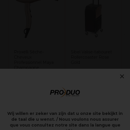
A
N
Proxelli Sèche-
Sibel Valise-tabouret
Cheveux
Rollercoaster Rose
Professionnel Maya
Gold
Champagne
×
244,96€
349,95€
106,45€
Hors TVA
Hors TVA
Wij willen er zeker van zijn dat u onze site bekijkt in
Points clés
de taal die u wenst. / Nous voulons nous assurer
que vous consultez notre site dans la langue que