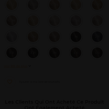
10.2
10.21
10.24
10.3
10.33
10.78
100
1000
1008
101
1011
10N
123
1N
2.11
3.0
3.21
3N
4.0
4.0
Voir 88 de plus
Ajouter à ma liste de souhaits
Les Clients Qui Ont Acheté Ce Produit
Ont Également Acheté