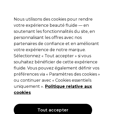
Profitez de 10 % de remise sur votre première commande pro duo avec le code:
PRO10
Se connecter
Nous utilisons des cookies pour rendre
votre expérience beauté fluide — en
Marques
Bons plans ⭐
Coiffure
Electro et Matériel
Equip
soutenant les fonctionnalités du site, en
personnalisant les offres avec nos
Livraison le lendemain*
Après expédition, du lundi au vendredi
partenaires de confiance et en améliorant
votre expérience de notre marque.
Sélectionnez « Tout accepter » si vous
Kemon
souhaitez bénéficier de cette expérience
Kemon Cramer Color System
fluide. Vous pouvez également définir vos
Coloration permanente 4.008 100ml
préférences via « Paramètres des cookies »
ou continuer avec « Cookies essentiels
(
1
)
uniquement ».
Politique relative aux
14,10 €
Hors TVA
(TARIF PROFESSIONNEL)
cookies
(
17,06 €
TVA incluse)
OFFRE
Tout accepter