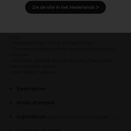
Zie de site in het Nederlands ᐳ
Points clés
Coloration permanente classique enrichie en huile de
coco
Résultats longue tenue et impeccables
Couverture parfaite même sur les cheveux les plus
résistants
Une large gamme de nuances avec 7 séries pour
une couverture directe
Avec Velian Complex
Description
Mode d'emploi
Ingrédients
(peut varier, voir emballage)
Livraison et stock