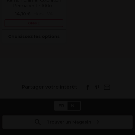
Kemon Cramer Coloration
Permanente 100ml
14,10 €
Hors TVA
OFFRE
Choisissez les options
Partager votre intérêt :
FR
NL
Trouver un Magasin