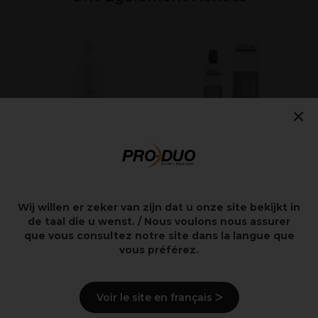
×
Kemon Uni Color
L'Oréal Professionnel
Créme Oxydante
Majirel Cool Cover
Wij willen er zeker van zijn dat u onze site bekijkt in
12%-40Vol 1L
Coloration
de taal die u wenst. / Nous voulons nous assurer
permanente 5.17
que vous consultez notre site dans la langue que
60ml
vous préférez.
14,50€
11,55€
Hors TVA
Hors TVA
Voir le site en français ᐳ