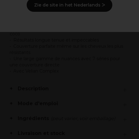
Zie de site in het Nederlands ᐳ
Points clés
Coloration permanente classique enrichie en huile de
coco
Résultats longue tenue et impeccables
Couverture parfaite même sur les cheveux les plus
résistants
Une large gamme de nuances avec 7 séries pour
une couverture directe
Avec Velian Complex
Description
Mode d'emploi
Ingrédients
(peut varier, voir emballage)
Livraison et stock