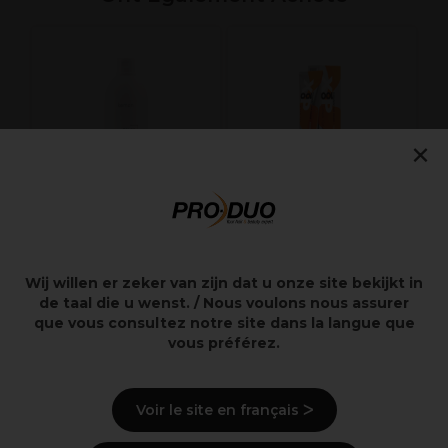
L
M
C
×
p
Kemon Uni Color
XP100 Intense
Wij willen er zeker van zijn dat u onze site bekijkt in
Créme Oxydante
Radiance Coloration
de taal die u wenst. / Nous voulons nous assurer
12%-40Vol 1L
Permanente 100ml
que vous consultez notre site dans la langue que
7.0C
vous préférez.
14,50€
7,65€
Hors TVA
Hors TVA
Voir le site en français ᐳ