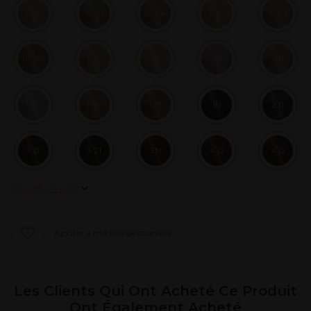
10.2
10.21
10.24
10.3
10.33
10.78
100
1000
1008
101
1011
10N
123
1N
2.11
3.0
3.21
3N
4.0
4.0
Voir 88 de plus
Ajouter à ma liste de souhaits
Les Clients Qui Ont Acheté Ce Produit
Ont Également Acheté