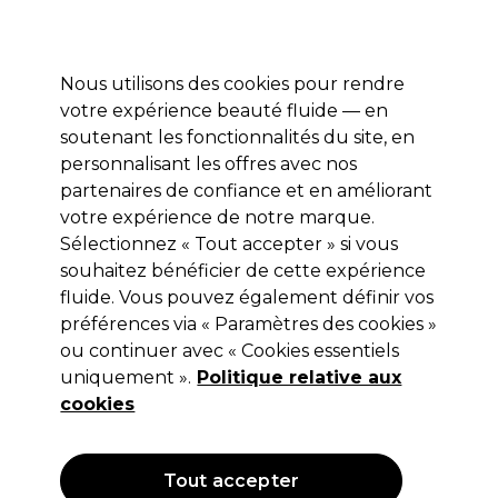
Profitez de 10 % de remise sur votre première commande pro duo avec le code:
PRO10
Se connecter
Nous utilisons des cookies pour rendre
votre expérience beauté fluide — en
Marques
Bons plans ⭐
Coiffure
Electro et Matériel
Equip
soutenant les fonctionnalités du site, en
personnalisant les offres avec nos
Livraison le lendemain*
Après expédition, du lundi au vendredi
partenaires de confiance et en améliorant
votre expérience de notre marque.
Sélectionnez « Tout accepter » si vous
Kemon
souhaitez bénéficier de cette expérience
Kemon Cramer Color System
fluide. Vous pouvez également définir vos
Coloration permanente 6.76 100ml
préférences via « Paramètres des cookies »
ou continuer avec « Cookies essentiels
(
1
)
uniquement ».
Politique relative aux
14,10 €
Hors TVA
(TARIF PROFESSIONNEL)
cookies
(
17,06 €
TVA incluse)
OFFRE
Tout accepter