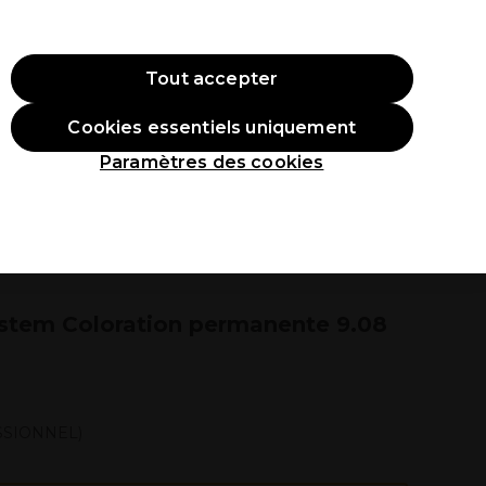
ode:
PRO10
Se connecter
Tout accepter
Cookies essentiels uniquement
roduits
Étudiants
Inspirations
Les Prix Professionnels
Paramètres des cookies
stem Coloration permanente 9.08
SSIONNEL)