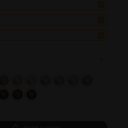
10.78
100
1000
1008
101
1011
10N
3N
4.0
4.0
Ajouter au panier