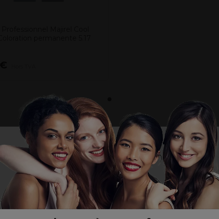
 Professionnel Majirel Cool
Coloration permanente 5.17
5€
Hors TVA
e de coco
s
une couverture directe
Wij willen er zeker van zijn dat u onze site bekijkt in
de taal die u wenst. / Nous voulons nous assurer