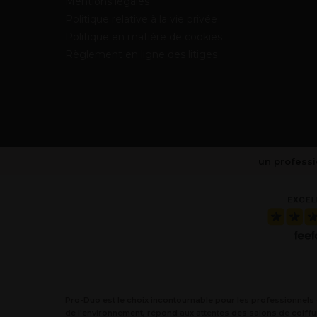
Mentions légales
Politique relative à la vie privée
Politique en matière de cookies
Règlement en ligne des litiges
un professi
Pro-Duo est le choix incontournable pour les professionnels de
de l'environnement, répond aux attentes des salons de coiffu