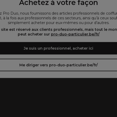
Achetez à votre façon
que vous consultez notre site dans la langue que
vous préférez.
 Pro Duo, nous fournissons des articles professionnels de coiffu
, à la fois aux professionnels de ces secteurs, ainsi qu’à ceux sou
simplement acheter pour eux-mêmes ou pour d’autres.
oir le site en français ᐳ
Zie de site in het Nederlands
 site est réservé aux clients professionnels, mais tout le mo
peut acheter sur
pro-duo-particulier.be/fr/
Je suis un professionnel, acheter ici
Me diriger vers pro-duo-particulier.be/fr/