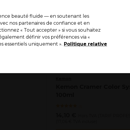
de 10 % de remise sur votre première commande pro duo avec le c
ience beauté fluide — en soutenant les
 avec nos partenaires de confiance et en
Rechercher
tionnez « Tout accepter » si vous souhaitez
Equipement de salon
Beauté
Hommes
Vegan
Nouveaux p
également définir vos préférences via «
es essentiels uniquement ».
Livraison Gratuite
Politique relative
à partir de 65 € seulement !
Kemon
Kemon Cramer Color Sy
100ml
(
1
)
14,10 €
Hors TVA
(TARIF PROFE
(
17,06 €
TVA incluse)