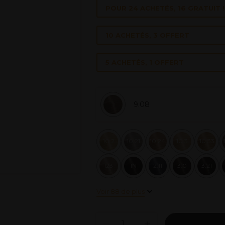
POUR 24 ACHETÉS, 16 GRATUIT !
10 ACHETÉS, 3 OFFERT
5 ACHETÉS, 1 OFFERT
9.08
10.2
10.21
10.24
10.3
10.33
123
1N
2.11
3.0
3.21
Voir 88 de plus