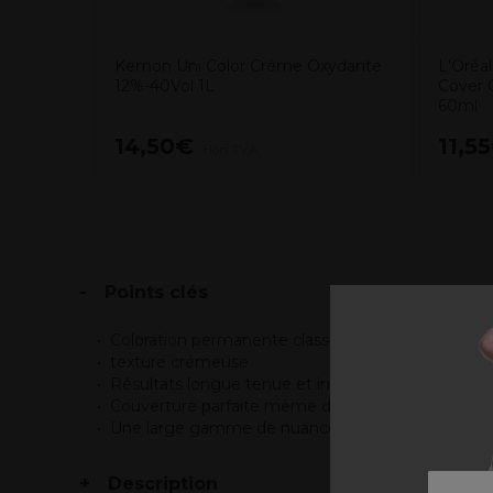
Kemon Uni Color Créme Oxydante
L'Oréal
12%-40Vol 1L
Cover 
60ml
14,50€
11,5
Hors TVA
Points clés
Coloration permanente classique enrichie en huil
texture crémeuse
Résultats longue tenue et impeccables
Couverture parfaite même des cheveux résistant
Une large gamme de nuances avec 6 séries pour 
Description