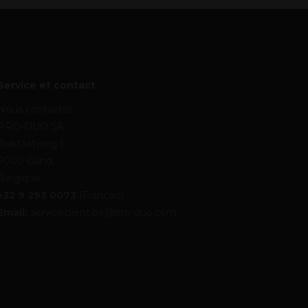
Service et contact
Nous contacter
PRO-DUO SA
Traktaatweg 1,
9000 Gand,
Belgique
+32 9 293 0073
(Français)
Email:
serviceclient.be@pro-duo.com