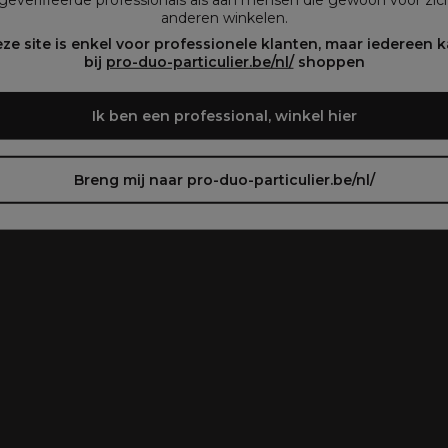
anderen winkelen.
oir le site en français ᐳ
Zie de site in het Nederlands
ze site is enkel voor professionele klanten, maar iedereen 
bij
pro-duo-particulier.be/nl/
shoppen
Ik ben een professional, winkel hier
Breng mij naar pro-duo-particulier.be/nl/