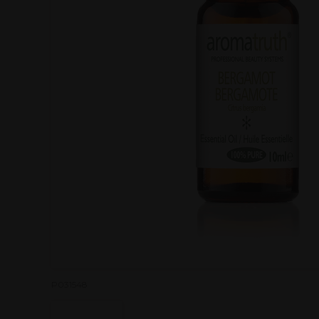
P031548