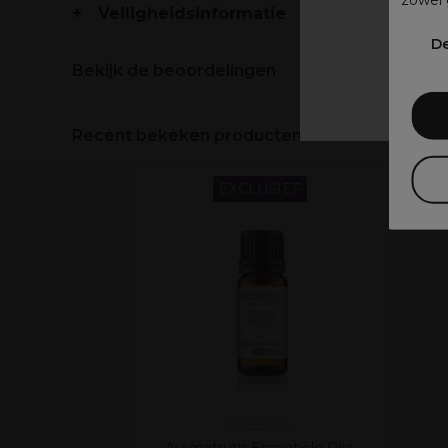
Veiligheidsinformatie
V
De
Bekijk de beoordelingen
Recent bekeken producten
EXCLUSIEF
Aromatruth