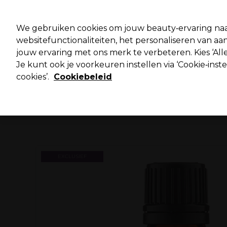
Pro
We gebruiken cookies om jouw beauty‑ervaring naa
websitefunctionaliteiten, het personaliseren van 
jouw ervaring met ons merk te verbeteren. Kies ‘Alle
Merken
Deals ⭐
Haar
Elektra
Salo
Je kunt ook je voorkeuren instellen via ‘Cookie‑inst
cookies’.
Cookiebeleid
Volgende dag geleverd*
Na verzending, maandag t/m vrijdag
EXCLUSIEF