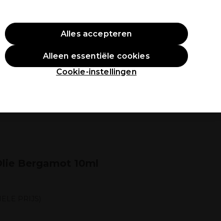
O10
Alles accepteren
Aanmelden
Alleen essentiële cookies
tudenten
Inspiratie
Professionele Awards
Cookie-instellingen
Olie Bergamot 10ml
ELE PRIJS)