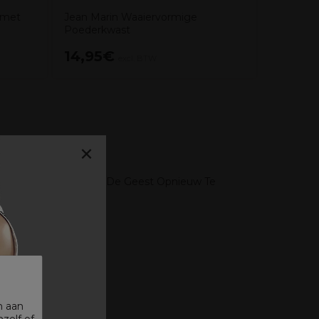
 met
Jean Marin Waaiervormige
Poederkwast
14,95€
7,59€
excl. BTW
×
lingen Te Relaxen En De Geest Opnieuw Te
n aan
zelf of