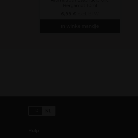
Aromatruth Essentiële Olie
Bergamot 10ml
6,99 €
excl. BTW
In winkelmandje
FR
NL
Hulp