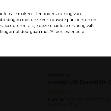
fiteer van 10% extra korting op je 1e online bestelling met code:
PR
dloos te maken – ter ondersteuning van
aanbiedingen met onze vertrouwde partners en om
Zoeken
s accepteren’ als je deze naadloze ervaring wilt.
n interieur
Beauty
Mannen
Vegan
Nieuwe producten
S
ellingen’ of doorgaan met ‘Alleen essentiële
Gratis Bezorging
vanaf slechts €65
Beauty
Aromatherapie
Aromatruth
Aromatruth Essentiële 
(
2
)
6,99 €
EXCL BTW
(PROFESSION
(
8,46 €
incl. BTW)