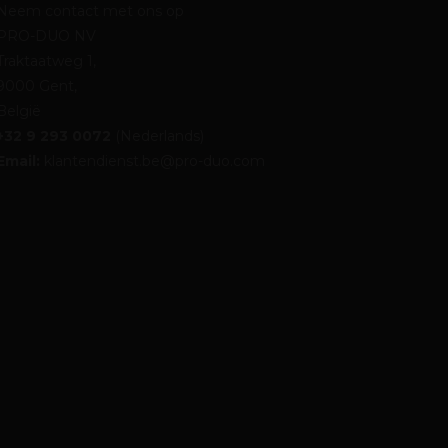
Neem contact met ons op
PRO-DUO NV
Traktaatweg 1,
9000 Gent,
België
+32 9 293 0072
(Nederlands)
Email:
klantendienst.be@pro-duo.com