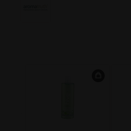
i-
00ml 9.0