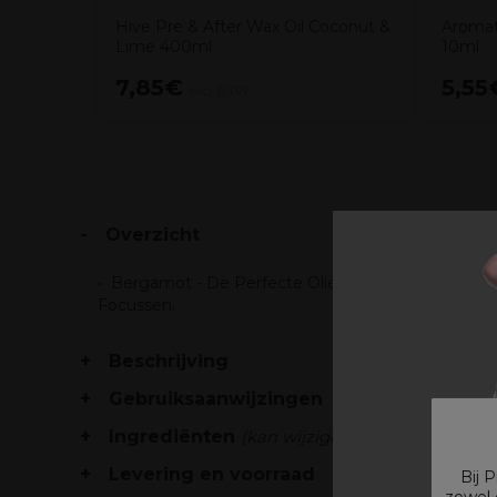
Hive Pre & After Wax Oil Coconut &
Aromat
Lime 400ml
10ml
7,85€
5,55
excl. BTW
Overzicht
Bergamot - De Perfecte Olie Voor Het Verminde
Focussen.
Beschrijving
Gebruiksaanwijzingen
Ingrediënten
(kan wijzigen, verpakking raad
Levering en voorraad
Bij 
zowel 