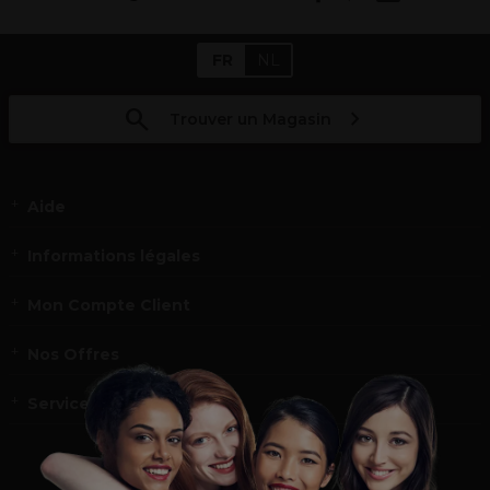
FR
NL
Trouver un Magasin
Aide
Informations légales
Mon Compte Client
Nos Offres
Service et contact