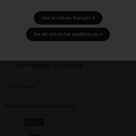
Description
Voir le site en français ᐳ
Mode d'emploi
Zie de site in het Nederlands ᐳ
Ingrédients
(peut varier, voir emballage)
Livraison et stock
Informations de sécurité
Lire les avis
Derniers produits consultés
EXCLUSIF