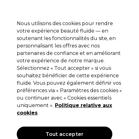
Profitez de 10 % de remise sur votre première commande pro duo avec le code:
PRO10
Se connecter
Nous utilisons des cookies pour rendre
votre expérience beauté fluide — en
Marques
Bons plans ⭐
Coiffure
Electro et Matériel
Equip
soutenant les fonctionnalités du site, en
personnalisant les offres avec nos
Livraison le lendemain*
Après expédition, du lundi au vendredi
partenaires de confiance et en améliorant
votre expérience de notre marque.
Sélectionnez « Tout accepter » si vous
Aromatruth
souhaitez bénéficier de cette expérience
Aromatruth Huile Essentielle
fluide. Vous pouvez également définir vos
Bergamote 10ml
préférences via « Paramètres des cookies »
ou continuer avec « Cookies essentiels
(
2
)
uniquement ».
Politique relative aux
6,99 €
Hors TVA
(TARIF PROFESSIONNEL)
cookies
(
8,46 €
TVA incluse)
EXCLUSIF
Tout accepter