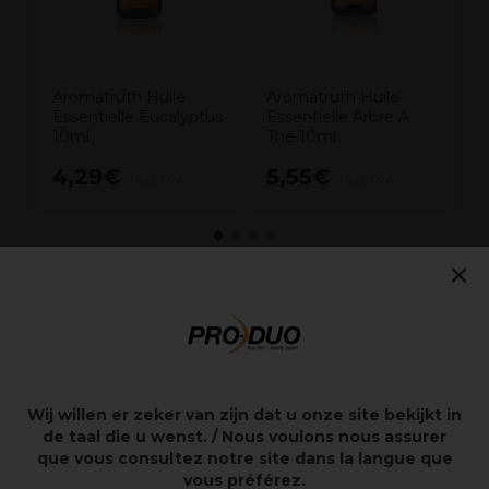
Aromatruth Huile
Aromatruth Huile
Essentielle Eucalyptus
Essentielle Arbre À
10ml
Thé 10ml
4,29€
5,55€
Hors TVA
Hors TVA
×
Points clés
Huile essentielle d'Aromatruth
Bergamot
Pour la dilution avec une huile de base
Wij willen er zeker van zijn dat u onze site bekijkt in
Pour le massage ou l'aromathérapie
de taal die u wenst. / Nous voulons nous assurer
Livrée en bouteille de 10 ml
que vous consultez notre site dans la langue que
vous préférez.