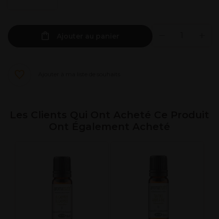
Ajouter au panier
Ajouter à ma liste de souhaits
Les Clients Qui Ont Acheté Ce Produit
Ont Également Acheté
J
C
l