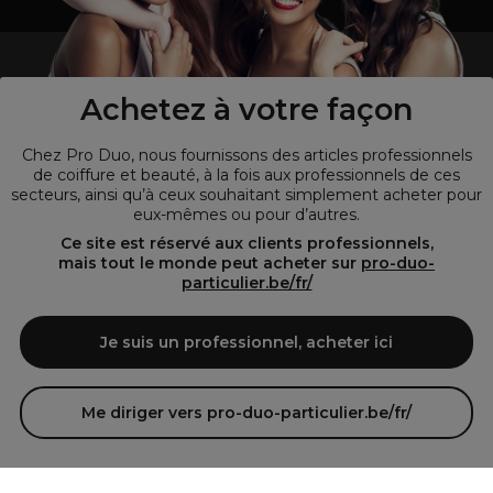
un professionnel de la coiffure ou de la beauté?
Visitez notre site pour
les particuliers !
Achetez à votre façon
Chez Pro Duo, nous fournissons des articles professionnels
de coiffure et beauté, à la fois aux professionnels de ces
secteurs, ainsi qu’à ceux souhaitant simplement acheter pour
eux-mêmes ou pour d’autres.
Ce site est réservé aux clients professionnels,
mais tout le monde peut acheter sur
pro-duo-
particulier.be/fr/
© Tous droits réservés © Pro-Duo
2026
Je suis un professionnel, acheter ici
Pro-Duo est le choix incontournable pour les professionnels de la
beauté à la recherche de produits de qualité supérieure. Notre
assortiment diversifié, qui inclut des articles innovants et respectueux
Me diriger vers pro-duo-particulier.be/fr/
de l'environnement, répond aux attentes des salons de coiffure et
instituts de beauté modernes.