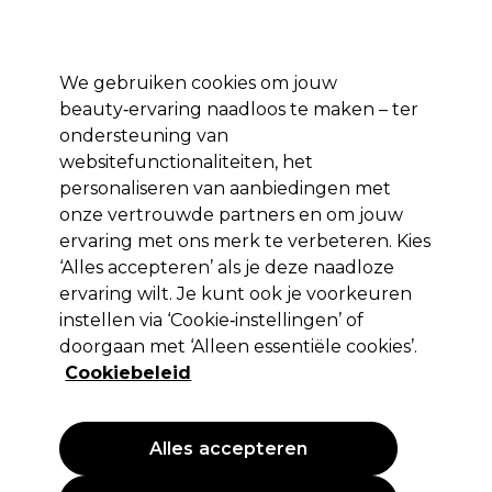
Profiteer van 10% extra korting op je 1e online bestelling met code:
PRO10
Aanmelden
We gebruiken cookies om jouw
beauty‑ervaring naadloos te maken – ter
Merken
Deals ⭐
Haar
Elektra
Salon interieur
Beauty
ondersteuning van
websitefunctionaliteiten, het
Volgende dag geleverd*
Na verzending, maandag t/m vrijdag
personaliseren van aanbiedingen met
onze vertrouwde partners en om jouw
ervaring met ons merk te verbeteren. Kies
Sibel
‘Alles accepteren’ als je deze naadloze
Sibel Professionele harsverwarmer
ervaring wilt. Je kunt ook je voorkeuren
instellen via ‘Cookie‑instellingen’ of
(
0
)
doorgaan met ‘Alleen essentiële cookies’.
28,85 €
EXCL BTW
(PROFESSIONELE PRIJS)
Cookiebeleid
(
34,91 €
incl. BTW)
Alles accepteren