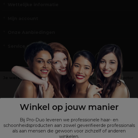
Wettelijke informatie
Mijn account
Onze Aanbiedingen
Service en Contact
Je werkt niet in de kappers-, schoonheids- of barbiersector
?
Shop
onze retailsite
Winkel op jouw manier
Bij Pro-Duo leveren we professionele haar- en
schoonheidsproducten aan zowel geverifieerde professionals
als aan mensen die gewoon voor zichzelf of anderen
winkelen.