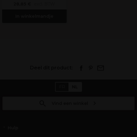
28,85 €
excl. BTW
In winkelmandje
Deel dit product:
FR
NL
Vind een winkel
Hulp