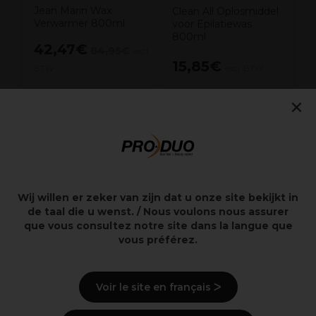
Jean Marin Wax
Clean All Oplosmiddel
Verwarmer 800ml
voor Epilatiewas
800ml
42,47€
84,95€
excl.
15,85€
BTW
excl. BTW
×
Overzicht
Waxtank
Wij willen er zeker van zijn dat u onze site bekijkt in
Lauwe of warme wax
de taal die u wenst. / Nous voulons nous assurer
Deksel
que vous consultez notre site dans la langue que
Ergonomische handgreep
vous préférez.
Beschrijving
Voir le site en français ᐳ
Gebruiksaanwijzingen