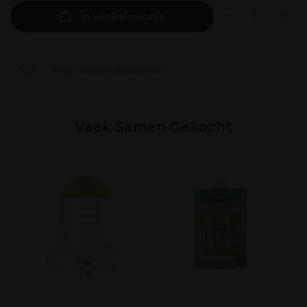
In winkelmandje
Voeg toe aan je shoppinglist
Vaak Samen Gekocht
B