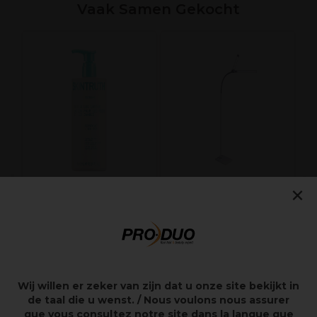
Vaak Samen Gekocht
A
v
×
SKINTRUTH Lotion
Daylight
voor de voeten en
Professionele
benen 500ml
verstelbare LED-
beautylamp met
dubbele arm
40,81€
58,30€
Wij willen er zeker van zijn dat u onze site bekijkt in
cl.
excl.
9,65€
de taal die u wenst. / Nous voulons nous assurer
excl. BTW
BTW
que vous consultez notre site dans la langue que