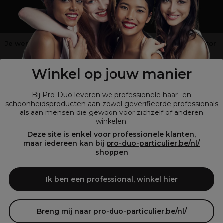
Je werkt niet in de kappers-, schoonheids- of barbiersector
?
Shop
onze retailsite
Winkel op jouw manier
Bij Pro-Duo leveren we professionele haar- en
schoonheidsproducten aan zowel geverifieerde professionals
als aan mensen die gewoon voor zichzelf of anderen
winkelen.
Deze site is enkel voor professionele klanten,
maar iedereen kan bij
pro-duo-particulier.be/nl/
shoppen
© Tous droits réservés © Pro-Duo
2026
Ik ben een professional, winkel hier
Bij Pro-Duo begrijpen we de unieke behoeften van de Belgische markt
in haar en schoonheid. Onze hoogwaardige professionele producten
zijn niet alleen trendy, maar ook ontworpen om kappers en
Breng mij naar pro-duo-particulier.be/nl/
schoonheidsspecialisten te ondersteunen in hun streven naar perfectie