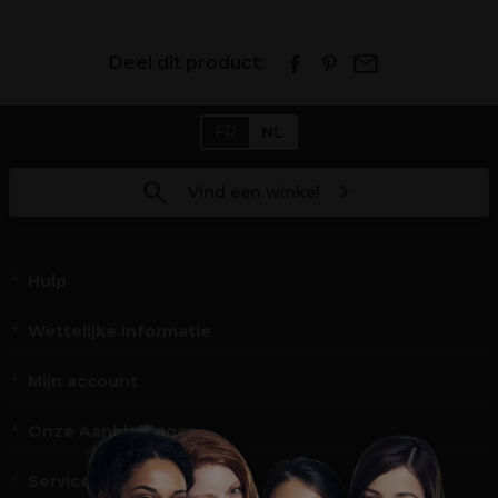
Deel dit product:
FR
NL
Vind een winkel
Hulp
Wettelijke informatie
Mijn account
Onze Aanbiedingen
Service en Contact