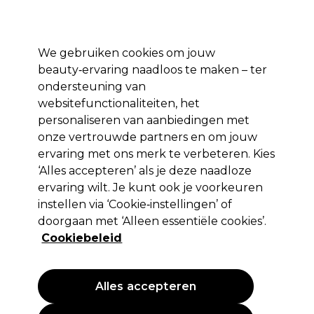
Profiteer van 10% extra korting op je 1e online bestelling met code:
PRO10
Aanmelden
We gebruiken cookies om jouw
beauty‑ervaring naadloos te maken – ter
Merken
Deals ⭐
Haar
Elektra
Salon interieur
Beauty
ondersteuning van
websitefunctionaliteiten, het
Volgende dag geleverd*
Na verzending, maandag t/m vrijdag
personaliseren van aanbiedingen met
onze vertrouwde partners en om jouw
ervaring met ons merk te verbeteren. Kies
Sibel
‘Alles accepteren’ als je deze naadloze
Sibel Spatula Wood 15.5cm
ervaring wilt. Je kunt ook je voorkeuren
10pcs/7410512
instellen via ‘Cookie‑instellingen’ of
doorgaan met ‘Alleen essentiële cookies’.
(
1
)
Cookiebeleid
0,85 €
EXCL BTW
(PROFESSIONELE PRIJS)
(
1,03 €
incl. BTW)
Alles accepteren
PROMOTIE