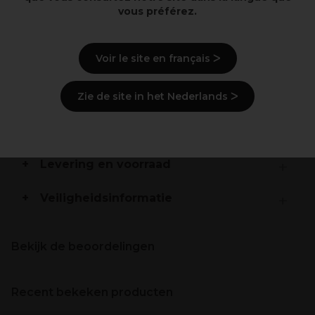
vous préférez.
Voir le site en français ᐳ
Overzicht
Zie de site in het Nederlands ᐳ
Beschrijving
Levering en voorraad
Veiligheidsinformatie
Bekijk de beoordelingen
Recent bekeken producten