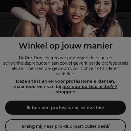
Je werkt niet in de kappers-, schoonheids- of barbiersector
?
Shop
onze retailsite
Winkel op jouw manier
Bij Pro-Duo leveren we professionele haar- en
schoonheidsproducten aan zowel geverifieerde professionals
als aan mensen die gewoon voor zichzelf of anderen
winkelen.
Deze site is enkel voor professionele klanten,
maar iedereen kan bij
pro-duo-particulier.be/nl/
shoppen
© Tous droits réservés © Pro-Duo
2026
Bij Pro-Duo begrijpen we de unieke behoeften van de Belgische markt
Ik ben een professional, winkel hier
in haar en schoonheid. Onze hoogwaardige professionele producten
zijn niet alleen trendy, maar ook ontworpen om kappers en
schoonheidsspecialisten te ondersteunen in hun streven naar perfectie
en klanttevredenheid.
Breng mij naar pro-duo-particulier.be/nl/