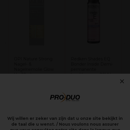
e
C
P
OPI Nature Strong
Redken Shades EQ
Nagel- &
Bonder Inside Demi-
Nagelriemolie Glow
permanente
Up 30ml
haarkleuring - 09VV
×
Lilac Ice 60ml
23,50€
12,80€
excl. BTW
excl. BTW
Wij willen er zeker van zijn dat u onze site bekijkt in
de taal die u wenst. / Nous voulons nous assurer
Overzicht