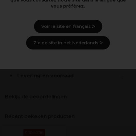
que vous consultez notre site dans la langue que
vous préférez.
OPI's eerste restructerend serum, werkt diep in om
het keratine van de natuurlijke nagel te herstellen
Onmiddellijk en bewezen effectiviteit binnen 6 dagen
Voir le site en français ᐳ
Vegan formule
Zie de site in het Nederlands ᐳ
Beschrijving
Gebruiksaanwijzingen
Levering en voorraad
Bekijk de beoordelingen
Recent bekeken producten
PROMOTIE