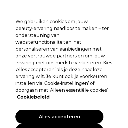
Profiteer van 10% extra korting op je 1e online bestelling met code:
PRO10
Aanmelden
We gebruiken cookies om jouw
beauty‑ervaring naadloos te maken – ter
Merken
Deals ⭐
Haar
Elektra
Salon interieur
Beauty
ondersteuning van
websitefunctionaliteiten, het
Volgende dag geleverd*
Na verzending, maandag t/m vrijdag
personaliseren van aanbiedingen met
onze vertrouwde partners en om jouw
ervaring met ons merk te verbeteren. Kies
OPI
‘Alles accepteren’ als je deze naadloze
OPI Repair Mode Herstellend Serum 9
ervaring wilt. Je kunt ook je voorkeuren
ml
instellen via ‘Cookie‑instellingen’ of
doorgaan met ‘Alleen essentiële cookies’.
(
1
)
Cookiebeleid
15,94 €
21,25 €
EXCL BTW
(PROFESSIONELE PRIJS)
(
19,29 €
incl. BTW)
| 177.11 € per 100ml
Alles accepteren
PROMOTIE