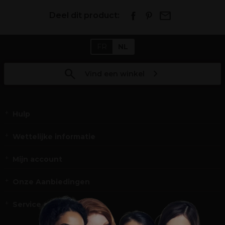
Deel dit product:
FR
NL
Vind een winkel
Hulp
Wettelijke informatie
Mijn account
Onze Aanbiedingen
Service en Contact