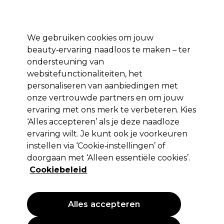
Profiteer van 10% extra korting op je 1e online bestelling met code:
PRO10
Aanmelden
We gebruiken cookies om jouw
beauty‑ervaring naadloos te maken – ter
Merken
Deals ⭐
Haar
Elektra
Salon interieur
Beauty
ondersteuning van
websitefunctionaliteiten, het
Volgende dag geleverd*
Na verzending, maandag t/m vrijdag
personaliseren van aanbiedingen met
onze vertrouwde partners en om jouw
ervaring met ons merk te verbeteren. Kies
Clean All
‘Alles accepteren’ als je deze naadloze
Clean All Turbo Touch Haarverf
ervaring wilt. Je kunt ook je voorkeuren
Reinigingsdoekjes 100stk.
instellen via ‘Cookie‑instellingen’ of
doorgaan met ‘Alleen essentiële cookies’.
(
1
)
Cookiebeleid
7,45 €
EXCL BTW
(PROFESSIONELE PRIJS)
(
9,01 €
incl. BTW)
Alles accepteren
PROMOTIE