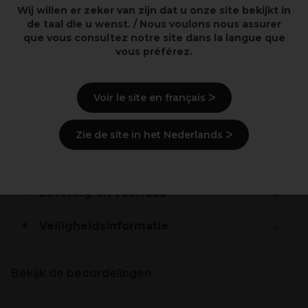
Wij willen er zeker van zijn dat u onze site bekijkt in
Extra-zachte doekjes
de taal die u wenst. / Nous voulons nous assurer
Voor een vlugge en volledige verwijdering van
que vous consultez notre site dans la langue que
haarkleurings-vlekken op de huid
vous préférez.
Beschrijving
Voir le site en français ᐳ
Gebruiksaanwijzingen
Zie de site in het Nederlands ᐳ
Ingrediënten
(kan wijzigen, verpakking
raadplegen)
Levering en voorraad
Veiligheidsinformatie
Bekijk de beoordelingen