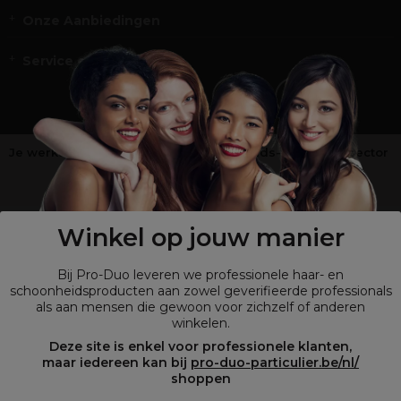
Onze Aanbiedingen
Service en Contact
Je werkt niet in de kappers-, schoonheids- of barbiersector
?
Shop
onze retailsite
Winkel op jouw manier
Bij Pro-Duo leveren we professionele haar- en
schoonheidsproducten aan zowel geverifieerde professionals
als aan mensen die gewoon voor zichzelf of anderen
winkelen.
Deze site is enkel voor professionele klanten,
maar iedereen kan bij
pro-duo-particulier.be/nl/
shoppen
© Tous droits réservés © Pro-Duo
2026