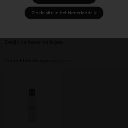
Ingrediënten
(kan wijzigen, verpakking
raadplegen)
Zie de site in het Nederlands ᐳ
Levering en voorraad
Bekijk de beoordelingen
Recent bekeken producten