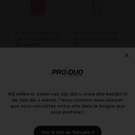
Andreia Professional
Andreia Professional
Lab Pineapple Cuticle
All In One - Remover
Oil - Ananas
1L
nagelriem olie 25ml
×
4,99€
6,99€
excl. BTW
excl. BTW
Wij willen er zeker van zijn dat u onze site bekijkt in
Overzicht
de taal die u wenst. / Nous voulons nous assurer
que vous consultez notre site dans la langue que
vous préférez.
Beschrijving
Voir le site en français ᐳ