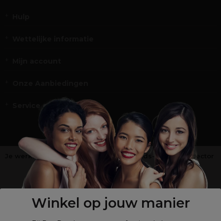
Hulp
Wettelijke informatie
Mijn account
Onze Aanbiedingen
Service en Contact
Je werkt niet in de kappers-, schoonheids- of barbiersector
?
Shop
onze retailsite
Winkel op jouw manier