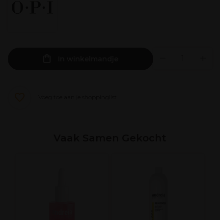
In winkelmandje
Voeg toe aan je shoppinglist
Vaak Samen Gekocht
C
G