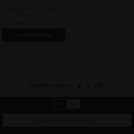
OPI
OPI Expert Touch Lacquer
Remover 110ml
5,10 €
excl. BTW
In winkelmandje
Deel dit product:
FR
NL
Vind een winkel