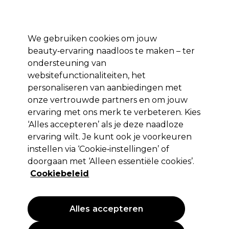
Profiteer van 10% extra korting op je 1e online bestelling met code:
PRO10
Aanmelden
We gebruiken cookies om jouw
beauty‑ervaring naadloos te maken – ter
Merken
Deals ⭐
Haar
Elektra
Salon interieur
Beauty
ondersteuning van
websitefunctionaliteiten, het
Volgende dag geleverd*
Na verzending, maandag t/m vrijdag
personaliseren van aanbiedingen met
onze vertrouwde partners en om jouw
ervaring met ons merk te verbeteren. Kies
OPI
‘Alles accepteren’ als je deze naadloze
OPI Expert Touch Lacquer Remover
ervaring wilt. Je kunt ook je voorkeuren
110ml
instellen via ‘Cookie‑instellingen’ of
doorgaan met ‘Alleen essentiële cookies’.
(
1
)
Cookiebeleid
5,10 €
EXCL BTW
(PROFESSIONELE PRIJS)
(
6,17 €
incl. BTW)
| 4.64 € per 100ml
Alles accepteren