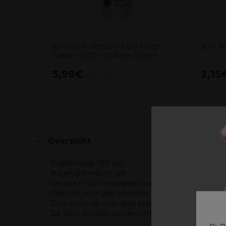
Andreia Professional Gel Polish
ASP Na
Gellak - OB3 Hot Roze 10.5ml
5,99€
2,15
excl. BTW
Overzicht
Dubbelzijdig 180 grit
Nagelvijl medium grit
Gebruikt voor verwijderen van glans bij aanbrenge
Gebruikt voor glad afwerken van kunstnagels
Duurzame vijl voor vijlen blenden en afwerken
De vijlen kunnen worden ontsmet