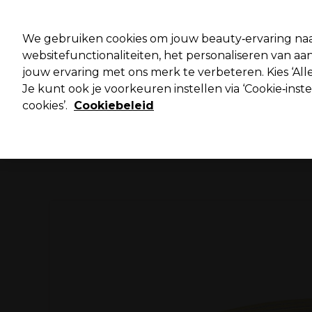
Pro
We gebruiken cookies om jouw beauty‑ervaring naa
websitefunctionaliteiten, het personaliseren van 
jouw ervaring met ons merk te verbeteren. Kies ‘Alle
Merken
Deals ⭐
Haar
Elektra
Salo
Je kunt ook je voorkeuren instellen via ‘Cookie‑inst
cookies’.
Cookiebeleid
Volgende dag geleverd*
Na verzending, maandag t/m vrijdag