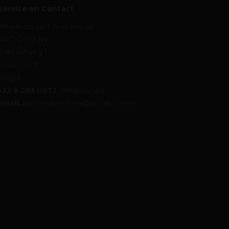
Service en Contact
Neem contact met ons op
PRO-DUO NV
Traktaatweg 1,
9000 Gent,
België
+32 9 293 0072
(Nederlands)
Email:
klantendienst.be@pro-duo.com