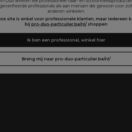
Pro-Duo leveren we professionele haar- en schoonheidsproducte
geverifieerde professionals als aan mensen die gewoon voor zich
anderen winkelen.
oir le site en français ᐳ
Zie de site in het Nederlands
ze site is enkel voor professionele klanten, maar iedereen 
bij
pro-duo-particulier.be/nl/
shoppen
Ik ben een professional, winkel hier
Breng mij naar pro-duo-particulier.be/nl/