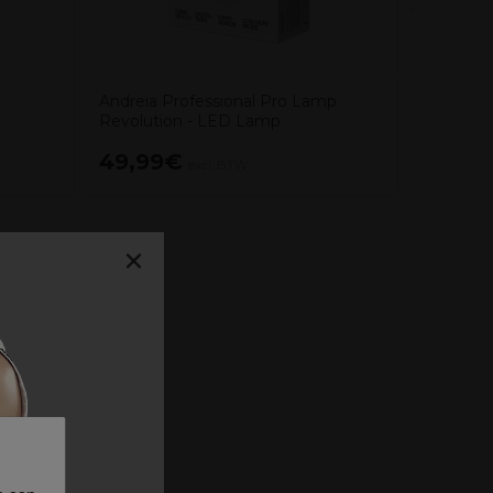
Andreia Professional Pro Lamp
Revolution - LED Lamp
49,99€
17,00
excl. BTW
×