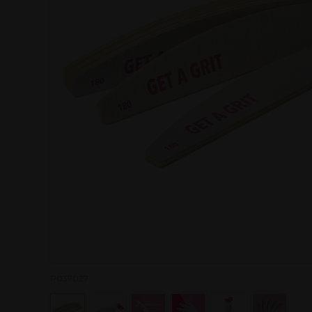
P037027