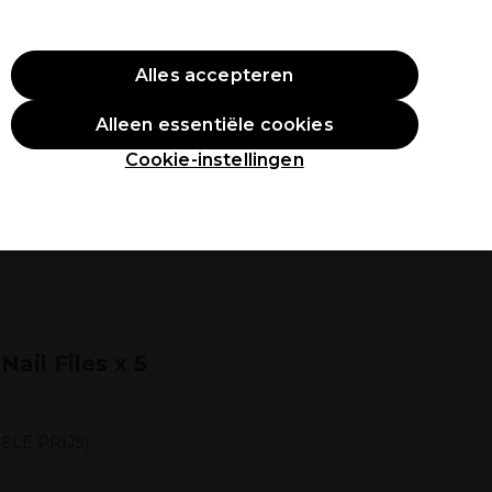
O10
Alles accepteren
Aanmelden
Alleen essentiële cookies
tudenten
Inspiratie
Professionele Awards
Cookie-instellingen
ail Files x 5
ELE PRIJS)