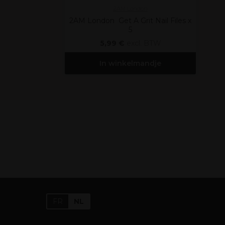
2AM London
2AM London Get A Grit Nail Files x
5
5,99 €
excl. BTW
In winkelmandje
FR
NL