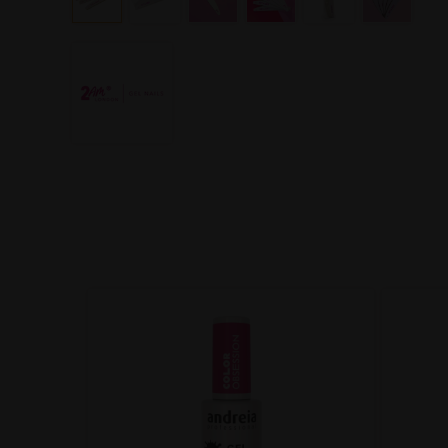
i-
00ml 9.0