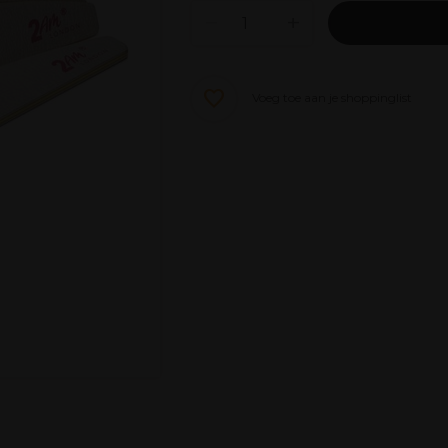
Voeg toe aan je shoppinglist