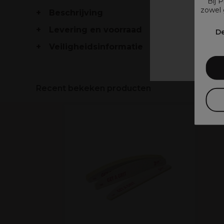
Bij 
zowel 
Beschrijving
V
Levering en voorraad
De
Veiligheidsinformatie
Recent bekeken producten