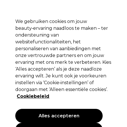
Profiteer van 10% extra korting op je 1e online bestelling met code:
PRO10
Aanmelden
We gebruiken cookies om jouw
beauty‑ervaring naadloos te maken – ter
Merken
Deals ⭐
Haar
Elektra
Salon interieur
Beauty
ondersteuning van
websitefunctionaliteiten, het
Gratis Bezorging
vanaf slechts €65
personaliseren van aanbiedingen met
onze vertrouwde partners en om jouw
ervaring met ons merk te verbeteren. Kies
ASP
‘Alles accepteren’ als je deze naadloze
ASP Nagelbuffer 3 Way Jumbo
ervaring wilt. Je kunt ook je voorkeuren
instellen via ‘Cookie‑instellingen’ of
(
0
)
doorgaan met ‘Alleen essentiële cookies’.
3,09 €
EXCL BTW
(PROFESSIONELE PRIJS)
Cookiebeleid
(
3,74 €
incl. BTW)
Alles accepteren