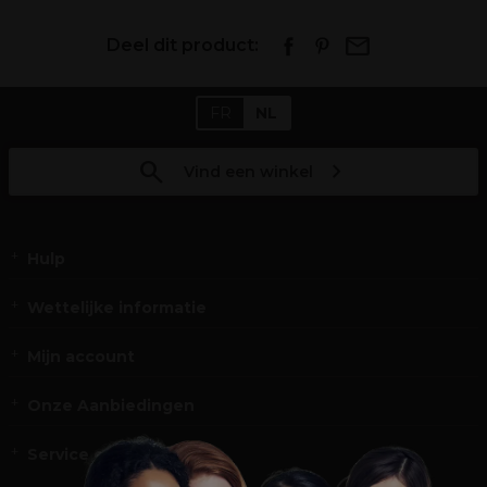
Deel dit product:
FR
NL
Vind een winkel
Hulp
Wettelijke informatie
Mijn account
Onze Aanbiedingen
Service en Contact