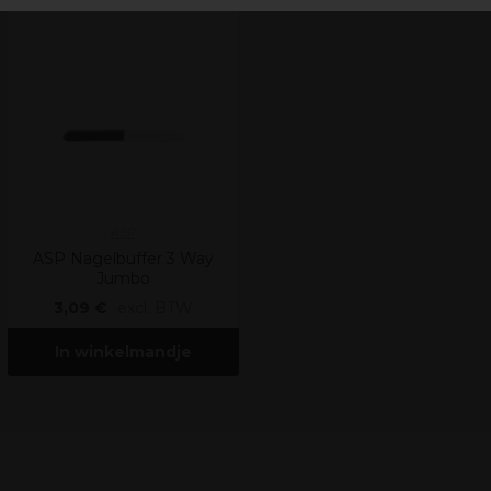
ASP
ASP Nagelbuffer 3 Way
Jumbo
3,09 €
excl. BTW
In winkelmandje