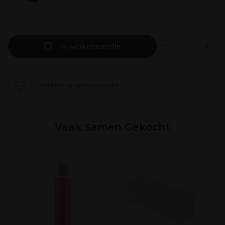
In winkelmandje
Voeg toe aan je shoppinglist
Vaak Samen Gekocht
A
O
G
V