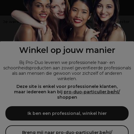
Je werkt niet in de kappers-, schoonheids- of barbiersector
?
Shop
onze retailsite
Winkel op jouw manier
Bij Pro-Duo leveren we professionele haar- en
schoonheidsproducten aan zowel geverifieerde professionals
als aan mensen die gewoon voor zichzelf of anderen
winkelen.
Deze site is enkel voor professionele klanten,
maar iedereen kan bij
pro-duo-particulier.be/nl/
shoppen
© Tous droits réservés © Pro-Duo
2026
Bij Pro-Duo begrijpen we de unieke behoeften van de Belgische markt
Ik ben een professional, winkel hier
in haar en schoonheid. Onze hoogwaardige professionele producten
zijn niet alleen trendy, maar ook ontworpen om kappers en
schoonheidsspecialisten te ondersteunen in hun streven naar perfectie
en klanttevredenheid.
Breng mij naar pro-duo-particulier.be/nl/