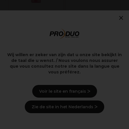
×
SKINTRUTH Non
ASP Blok White 240
aceton 200ml
4,45€
1,29€
excl. BTW
excl. BTW
Wij willen er zeker van zijn dat u onze site bekijkt in
de taal die u wenst. / Nous voulons nous assurer
que vous consultez notre site dans la langue que
vous préférez.
Overzicht
Voir le site en français ᐳ
Levering en voorraad
Zie de site in het Nederlands ᐳ
Recent bekeken producten