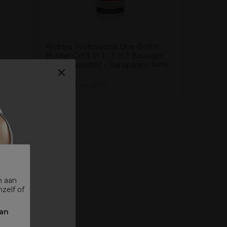
Andreia Professional One Bottle
Builder Gel 3 In 1 - 3 In 1 Bouwgel
×
Lage Viscositeit - Transparant 14ml
7,99€
1,45€
excl. BTW
n aan
zelf of
 ᐳ
kan