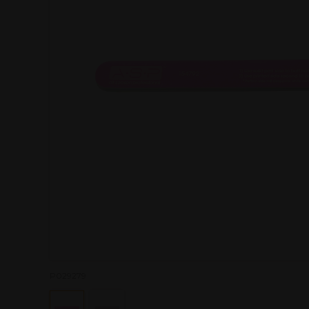
P029279