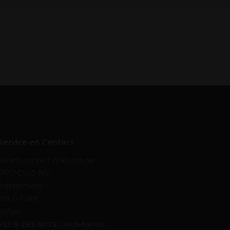
Service en Contact
Neem contact met ons op
PRO-DUO NV
Traktaatweg 1,
9000 Gent,
België
+32 9 293 0072
(Nederlands)