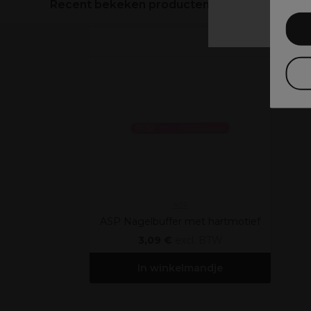
Recent bekeken producten
ASP
ASP Nagelbuffer met hartmotief
3,09 €
excl. BTW
In winkelmandje