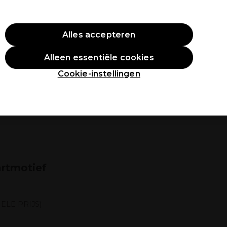
O10
Alles accepteren
Aanmelden
Alleen essentiële cookies
tudenten
Inspiratie
Professionele Awards
Cookie-instellingen
rtmotief
ELE PRIJS)