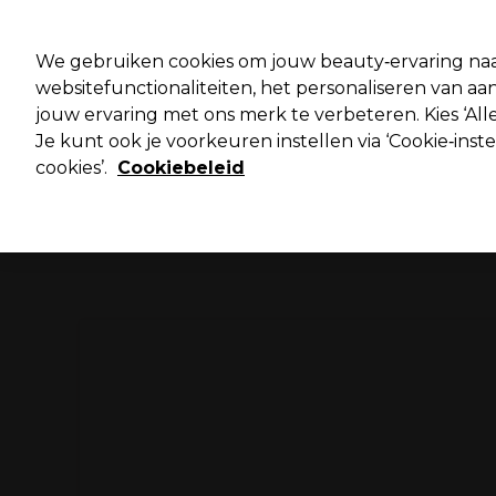
Pro
We gebruiken cookies om jouw beauty‑ervaring naa
websitefunctionaliteiten, het personaliseren van 
jouw ervaring met ons merk te verbeteren. Kies ‘Alle
Merken
Deals ⭐
Haar
Elektra
Salo
Je kunt ook je voorkeuren instellen via ‘Cookie‑inst
cookies’.
Cookiebeleid
Volgende dag geleverd*
Na verzending, maandag t/m vrijdag