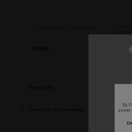
ASP Nagelbuffer 3 Way Jumbo
Jean M
Hyalur
3,09€
13,0
excl. BTW
Overzicht
Bij 
Levering en voorraad
zowel 
V
De