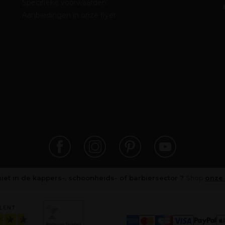
Specifieke voorwaarden
Aanbiedingen in onze flyer
niet in de kappers-, schoonheids- of barbiersector ?
Shop
onze 