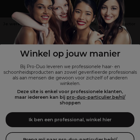
Je werkt niet in de kappers-, schoonheids- of barbiersector
?
Shop
onze retailsite
Winkel op jouw manier
Bij Pro-Duo leveren we professionele haar- en
schoonheidsproducten aan zowel geverifieerde professionals
als aan mensen die gewoon voor zichzelf of anderen
winkelen.
Deze site is enkel voor professionele klanten,
maar iedereen kan bij
pro-duo-particulier.be/nl/
shoppen
© Tous droits réservés © Pro-Duo
2026
Bij Pro-Duo begrijpen we de unieke behoeften van de Belgische markt
Ik ben een professional, winkel hier
in haar en schoonheid. Onze hoogwaardige professionele producten
zijn niet alleen trendy, maar ook ontworpen om kappers en
schoonheidsspecialisten te ondersteunen in hun streven naar perfectie
en klanttevredenheid.
Breng mij naar pro-duo-particulier.be/nl/