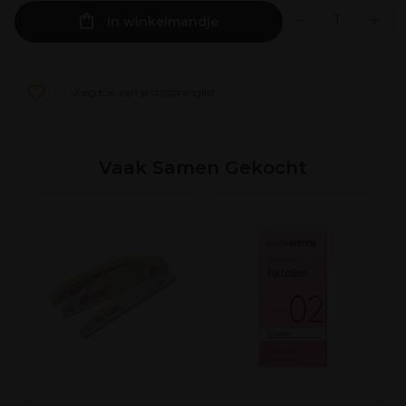
In winkelmandje
Voeg toe aan je shoppinglist
Vaak Samen Gekocht
R
C