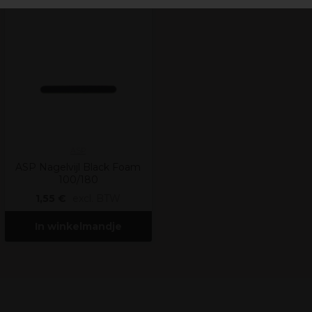
ASP
ASP Nagelvijl Black Foam
100/180
1,55 €
excl. BTW
In winkelmandje