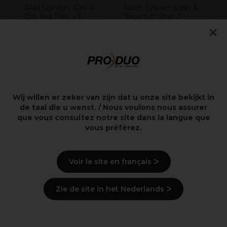
2AM London Get A
Salon System Lash &
Grit Nail Files x 5
Brow Lift Stap 2
×
Fixlotion Voor
Wimpers &
Wenkbrauwen Zakjes
15 st.
5,99€
16,99€
excl. BTW
excl. BTW
Wij willen er zeker van zijn dat u onze site bekijkt in
de taal die u wenst. / Nous voulons nous assurer
que vous consultez notre site dans la langue que
vous préférez.
Overzicht
Voir le site en français ᐳ
Levering en voorraad
Zie de site in het Nederlands ᐳ
Recent bekeken producten