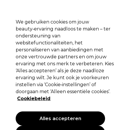
Profiteer van 10% extra korting op je 1e online bestelling met code:
PRO10
Aanmelden
We gebruiken cookies om jouw
beauty‑ervaring naadloos te maken – ter
Merken
Deals ⭐
Haar
Elektra
Salon interieur
Beauty
ondersteuning van
websitefunctionaliteiten, het
Volgende dag geleverd*
Na verzending, maandag t/m vrijdag
personaliseren van aanbiedingen met
onze vertrouwde partners en om jouw
ervaring met ons merk te verbeteren. Kies
ASP
‘Alles accepteren’ als je deze naadloze
ASP Nagelvijl Black Foam 100/180
ervaring wilt. Je kunt ook je voorkeuren
instellen via ‘Cookie‑instellingen’ of
(
0
)
doorgaan met ‘Alleen essentiële cookies’.
1,55 €
EXCL BTW
(PROFESSIONELE PRIJS)
Cookiebeleid
(
1,88 €
incl. BTW)
Alles accepteren