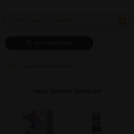
KOOP 2+ KRIJG 20% KORTING
In winkelmandje
Voeg toe aan je shoppinglist
Vaak Samen Gekocht
A
B
M