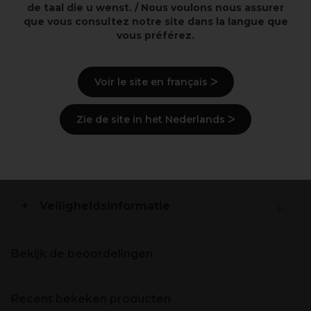
Hechtingsversterker
de taal die u wenst. / Nous voulons nous assurer
Op zuurbasis
que vous consultez notre site dans la langue que
vous préférez.
Beschrijving
Voir le site en français ᐳ
Gebruiksaanwijzingen
Zie de site in het Nederlands ᐳ
Ingrediënten
(kan wijzigen, verpakking
raadplegen)
Levering en voorraad
Veiligheidsinformatie
Bekijk de beoordelingen
Recent bekeken producten