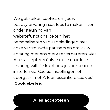
Profiteer van 10% extra korting op je 1e online bestelling met code:
PRO10
Aanmelden
We gebruiken cookies om jouw
beauty‑ervaring naadloos te maken – ter
Merken
Deals ⭐
Haar
Elektra
Salon interieur
Beauty
ondersteuning van
websitefunctionaliteiten, het
Volgende dag geleverd*
Na verzending, maandag t/m vrijdag
personaliseren van aanbiedingen met
onze vertrouwde partners en om jouw
ervaring met ons merk te verbeteren. Kies
Andreia Professional
‘Alles accepteren’ als je deze naadloze
Andreia Professional Primer met zuren
ervaring wilt. Je kunt ook je voorkeuren
10.5ml
instellen via ‘Cookie‑instellingen’ of
doorgaan met ‘Alleen essentiële cookies’.
(
1
)
Cookiebeleid
4,99 €
EXCL BTW
(PROFESSIONELE PRIJS)
(
6,04 €
incl. BTW)
| 47.52 € per 100ml
Alles accepteren
PROMOTIE