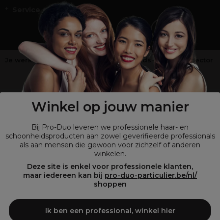
Service en Contact
Je werkt niet in de kappers-, schoonheids- of barbiersector
?
Shop
onze retailsite
Winkel op jouw manier
Bij Pro-Duo leveren we professionele haar- en
schoonheidsproducten aan zowel geverifieerde professionals
als aan mensen die gewoon voor zichzelf of anderen
winkelen.
Deze site is enkel voor professionele klanten,
maar iedereen kan bij
pro-duo-particulier.be/nl/
shoppen
© Tous droits réservés © Pro-Duo
2026
Bij Pro-Duo begrijpen we de unieke behoeften van de Belgische markt
Ik ben een professional, winkel hier
in haar en schoonheid. Onze hoogwaardige professionele producten