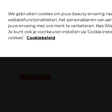
Pro
We gebruiken cookies om jouw beauty‑ervaring naa
websitefunctionaliteiten, het personaliseren van 
jouw ervaring met ons merk te verbeteren. Kies ‘Alle
Merken
Deals ⭐
Haar
Elektra
Salo
Je kunt ook je voorkeuren instellen via ‘Cookie‑inst
cookies’.
Cookiebeleid
Volgende dag geleverd*
Na verzending, maandag t/m vrijdag
PROMOTIE