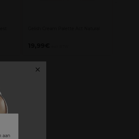
rest
Gelish Cream Palette Act Natural
19,99€
6,99€
excl. BTW
×
n aan