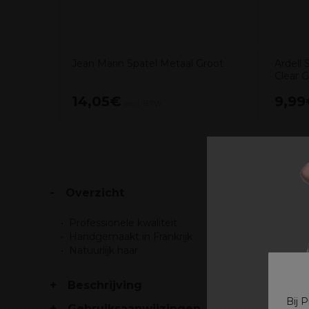
Jean Marin Spatel Metaal Groot
Ardell
Clear G
14,05€
9,99
excl. BTW
Overzicht
Professionele kwaliteit
Handgemaakt in Frankrijk
Natuurlijk haar
Beschrijving
Bij 
Gebruiksaanwijzingen