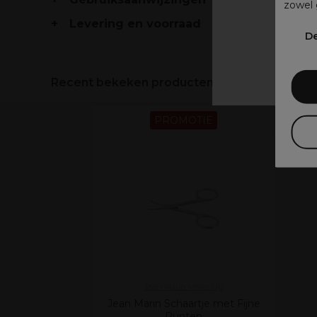
zowel 
Levering en voorraad
V
De
Recent bekeken producten
PROMOTIE
Jean Marin Make-Up
Jean Marin Schaartje met Fijne
Punten