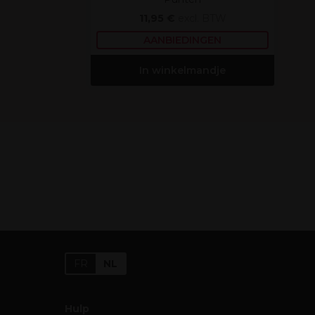
11,95 €
excl. BTW
AANBIEDINGEN
In winkelmandje
FR
NL
Hulp