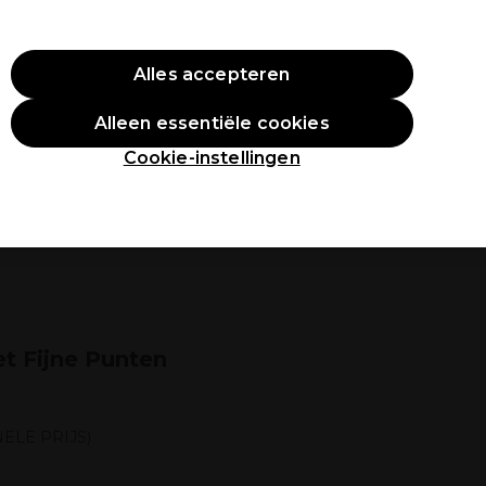
O10
Alles accepteren
Aanmelden
Alleen essentiële cookies
tudenten
Inspiratie
Professionele Awards
Cookie-instellingen
t Fijne Punten
ELE PRIJS)