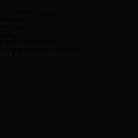
Neem contact met ons op
PRO-DUO NV
Traktaatweg 1,
9000 Gent,
België
+32 9 293 0072
(Nederlands)
Email:
klantendienst.be@pro-duo.com