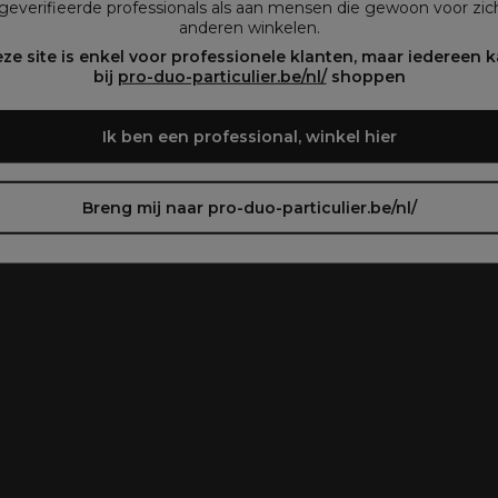
geverifieerde professionals als aan mensen die gewoon voor zich
anderen winkelen.
oir le site en français ᐳ
Zie de site in het Nederlands
ze site is enkel voor professionele klanten, maar iedereen 
bij
pro-duo-particulier.be/nl/
shoppen
Ik ben een professional, winkel hier
Breng mij naar pro-duo-particulier.be/nl/