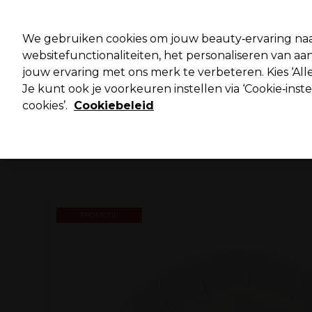
Pro
We gebruiken cookies om jouw beauty‑ervaring naa
websitefunctionaliteiten, het personaliseren van 
jouw ervaring met ons merk te verbeteren. Kies ‘Alle
Merken
Deals ⭐
Haar
Elektra
Salo
Je kunt ook je voorkeuren instellen via ‘Cookie‑inst
cookies’.
Cookiebeleid
Volgende dag geleverd*
Na verzending, maandag t/m vrijdag
PROMOTIE