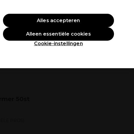
O10
Alles accepteren
Aanmelden
Alleen essentiële cookies
tudenten
Inspiratie
Professionele Awards
Cookie-instellingen
en
rmer 50st
ELE PRIJS)