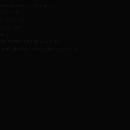
Neem contact met ons op
PRO-DUO NV
Traktaatweg 1,
9000 Gent,
België
+32 9 293 0072
(Nederlands)
Email:
klantendienst.be@pro-duo.com