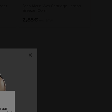
heet
Jean Marin Wax Cartridge Lemon
Breeze 100ml
2,85€
1,45€
excl. BTW
×
n aan