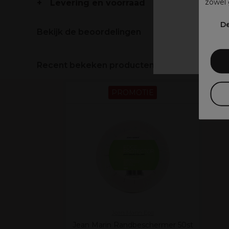
zowel 
Levering en voorraad
V
De
Bekijk de beoordelingen
Recent bekeken producten
PROMOTIE
Jean Marin Epil
Jean Marin Randbeschermer 50st