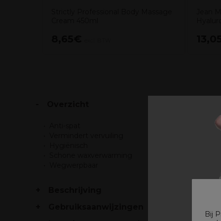
Strictly Professional Body Massage
Jean M
Cream 450ml
Hyalur
8,65€
13,0
excl. BTW
Overzicht
Anti-spat
Vermindert vervuiling
Hygiënisch
Schone waxverwarming
Wegwerpbaar
Beschrijving
Gebruiksaanwijzingen
Bij 