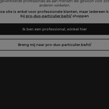
geverifieerde professionals als aan mensen die gewoon voor zich
anderen winkelen.
oir le site en français ᐳ
Zie de site in het Nederlands
ze site is enkel voor professionele klanten, maar iedereen 
bij
pro-duo-particulier.be/nl/
shoppen
Ik ben een professional, winkel hier
Breng mij naar pro-duo-particulier.be/nl/