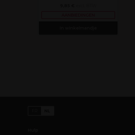
9,85 €
excl. BTW
AANBIEDINGEN
In winkelmandje
FR
NL
Hulp