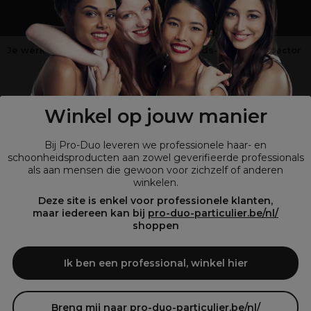
Je werkt niet in de kappers-, schoonheids- of barbiersector
?
Shop
onze retailsite
Winkel op jouw manier
Bij Pro-Duo leveren we professionele haar- en
schoonheidsproducten aan zowel geverifieerde professionals
als aan mensen die gewoon voor zichzelf of anderen
winkelen.
Deze site is enkel voor professionele klanten,
maar iedereen kan bij
pro-duo-particulier.be/nl/
shoppen
© Tous droits réservés © Pro-Duo
2026
Bij Pro-Duo begrijpen we de unieke behoeften van de Belgische markt
Ik ben een professional, winkel hier
in haar en schoonheid. Onze hoogwaardige professionele producten
zijn niet alleen trendy, maar ook ontworpen om kappers en
schoonheidsspecialisten te ondersteunen in hun streven naar perfectie
en klanttevredenheid.
Breng mij naar pro-duo-particulier.be/nl/