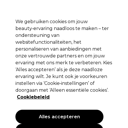
Profiteer van 10% extra korting op je 1e online bestelling met code:
PRO10
Aanmelden
We gebruiken cookies om jouw
beauty‑ervaring naadloos te maken – ter
Merken
Deals ⭐
Haar
Elektra
Salon interieur
Beauty
ondersteuning van
websitefunctionaliteiten, het
Volgende dag geleverd*
Na verzending, maandag t/m vrijdag
personaliseren van aanbiedingen met
onze vertrouwde partners en om jouw
ervaring met ons merk te verbeteren. Kies
GESKE
‘Alles accepteren’ als je deze naadloze
GESKE MicroCurrent Face-Lifter | 6 in 1
ervaring wilt. Je kunt ook je voorkeuren
instellen via ‘Cookie‑instellingen’ of
(
0
)
doorgaan met ‘Alleen essentiële cookies’.
39,99 €
EXCL BTW
(PROFESSIONELE PRIJS)
Cookiebeleid
(
48,39 €
incl. BTW)
| 57.13 € per 100g
Alles accepteren