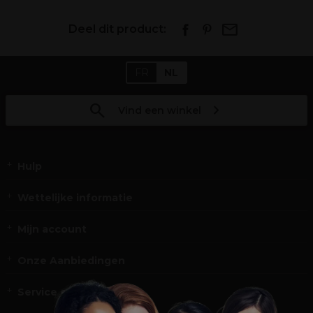
Deel dit product:
FR
NL
Vind een winkel
Hulp
Wettelijke informatie
Mijn account
Onze Aanbiedingen
Service en Contact