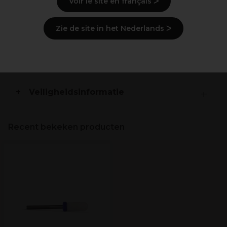
Voir le site en français ᐳ
Warmt niet op
Minder stofophoping
Zie de site in het Nederlands ᐳ
Beschrijving
Levering en voorraad
Veiligheidsinformatie
Recent bekeken producten