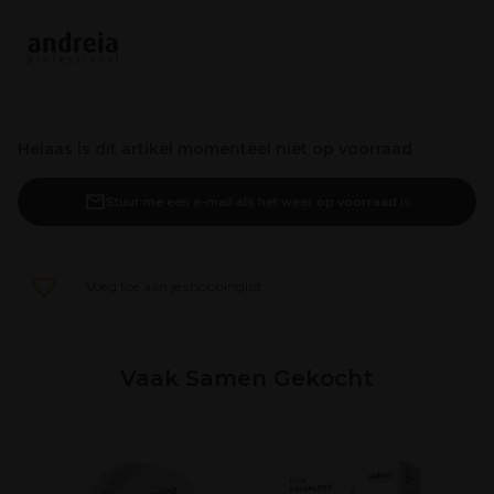
Helaas is dit artikel momenteel niet op voorraad
Stuur me een e-mail als het weer op voorraad is
Voeg toe aan je shoppinglist
Vaak Samen Gekocht
A