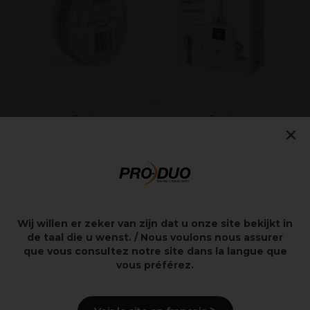
G
R
Andreia Professional
Andreia Professional
×
All in 1 Nagelvormen -
Desk Brushless Drill -
500 stuks
Nagelfrees
Tafelmodel
7,99€
149,99€
excl. BTW
excl. BTW
Wij willen er zeker van zijn dat u onze site bekijkt in
de taal die u wenst. / Nous voulons nous assurer
que vous consultez notre site dans la langue que
vous préférez.
Overzicht
Cilindervormig keramisch bitje