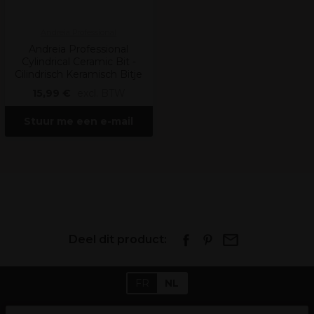
Andreia Professional
Andreia Professional
Cylindrical Ceramic Bit -
Cilindrisch Keramisch Bitje
15,99 €
excl. BTW
Stuur me een e-mail
Deel dit product:
FR
NL