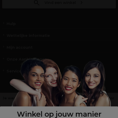
Vind een winkel
Hulp
Wettelijke informatie
Mijn account
Onze Aanbiedingen
Service en Contact
Je werkt niet in de kappers-, schoonheids- of barbiersector
?
Shop
onze retailsite
Winkel op jouw manier