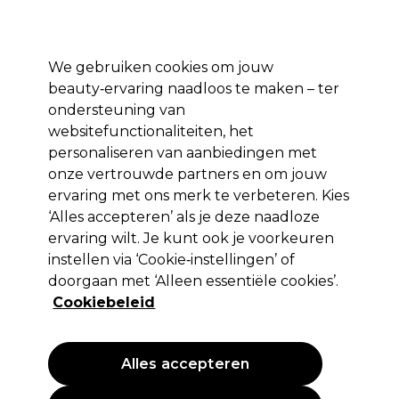
Profiteer van 10% extra korting op je 1e online bestelling met code:
PRO10
Aanmelden
We gebruiken cookies om jouw
beauty‑ervaring naadloos te maken – ter
Merken
Deals ⭐
Haar
Elektra
Salon interieur
Beauty
ondersteuning van
websitefunctionaliteiten, het
Gratis Bezorging
vanaf slechts €65
personaliseren van aanbiedingen met
onze vertrouwde partners en om jouw
ervaring met ons merk te verbeteren. Kies
Andreia Professional
‘Alles accepteren’ als je deze naadloze
Andreia Professional Cylindrical
ervaring wilt. Je kunt ook je voorkeuren
Ceramic Bit - Cilindrisch Keramisch
instellen via ‘Cookie‑instellingen’ of
Bitje
doorgaan met ‘Alleen essentiële cookies’.
Cookiebeleid
(
0
)
15,99 €
EXCL BTW
(PROFESSIONELE PRIJS)
(
19,35 €
incl. BTW)
Alles accepteren