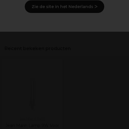
Gebruiksaanwijzingen
Zie de site in het Nederlands ᐳ
Levering en voorraad
Veiligheidsinformatie
Recent bekeken producten
Jean Marin Nails
Jean Marin Lamp 9W Voor