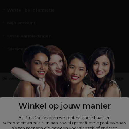
Wettelijke informatie
Mijn account
Onze Aanbiedingen
Service en Contact
Je werkt niet in de kappers-, schoonheids- of barbiersector
?
Shop
onze retailsite
Winkel op jouw manier
Bij Pro-Duo leveren we professionele haar- en
schoonheidsproducten aan zowel geverifieerde professionals
als aan mensen die gewoon voor zichzelf of anderen