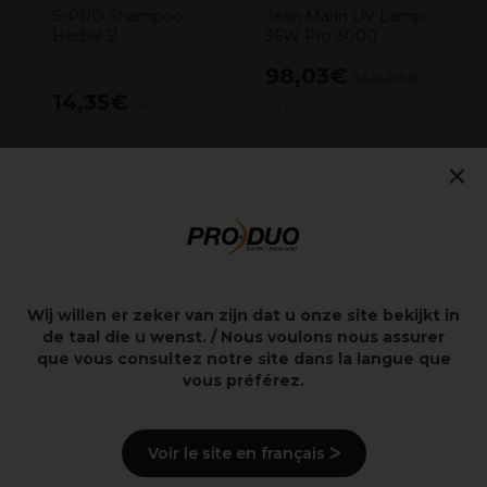
S-PRO Shampoo
Jean Marin UV Lamp
Herbal 5l
36W Pro 3000
98,03€
140,05€
excl.
14,35€
excl. BTW
BTW
×
Overzicht
Drogen van lakken
Vervangingsaccessoire
Wij willen er zeker van zijn dat u onze site bekijkt in
Uv-nagellamp
de taal die u wenst. / Nous voulons nous assurer
Manicure
que vous consultez notre site dans la langue que
Gematigde intensiteit
vous préférez.
Beschrijving
Voir le site en français ᐳ