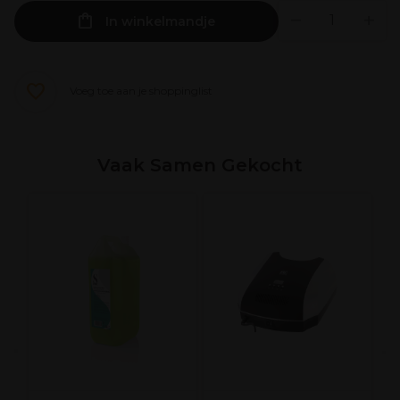
In winkelmandje
Voeg toe aan je shoppinglist
Vaak Samen Gekocht
e
C