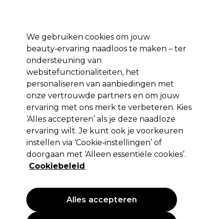
Profiteer van 10% extra korting op je 1e online bestelling met code:
PRO10
Aanmelden
We gebruiken cookies om jouw
beauty‑ervaring naadloos te maken – ter
Merken
Deals ⭐
Haar
Elektra
Salon interieur
Beauty
ondersteuning van
websitefunctionaliteiten, het
Volgende dag geleverd*
Na verzending, maandag t/m vrijdag
personaliseren van aanbiedingen met
onze vertrouwde partners en om jouw
ervaring met ons merk te verbeteren. Kies
Jean Marin Nails
‘Alles accepteren’ als je deze naadloze
Jean Marin Lamp 9W Voor UV Lamp
ervaring wilt. Je kunt ook je voorkeuren
instellen via ‘Cookie‑instellingen’ of
(
0
)
doorgaan met ‘Alleen essentiële cookies’.
8,75 €
EXCL BTW
(PROFESSIONELE PRIJS)
Cookiebeleid
(
10,59 €
incl. BTW)
Alles accepteren