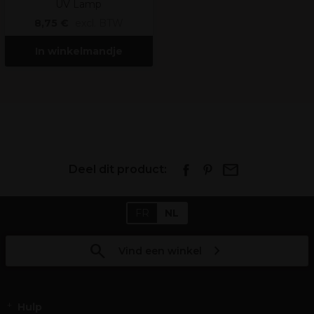
UV Lamp
8,75 €
excl. BTW
In winkelmandje
Deel dit product:
FR
NL
Vind een winkel
Hulp