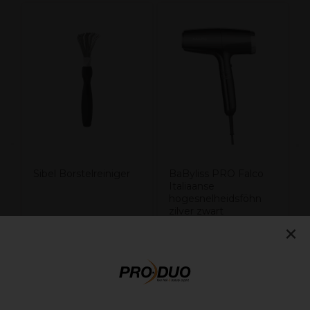
B
L
Sibel Borstelreiniger
BaByliss PRO Falco
Italiaanse
hogesnelheidsföhn
zilver zwart
×
BAB8550BE
4,68€
187,49€
5,85€
249,99€
excl.
excl.
BTW
BTW