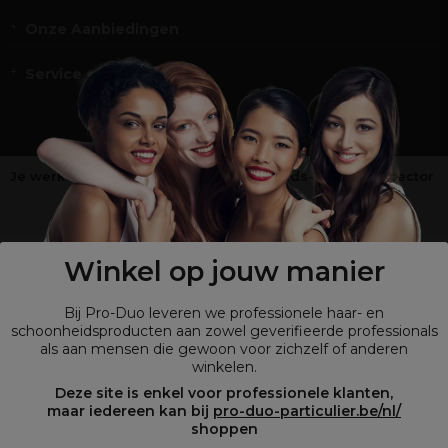
Onze Aanbiedingen
Service en Contact
Je werkt niet in de kappers-, schoonheids- of barbiersector
?
Shop
onze retailsite
Winkel op jouw manier
Bij Pro-Duo leveren we professionele haar- en
schoonheidsproducten aan zowel geverifieerde professionals
als aan mensen die gewoon voor zichzelf of anderen
winkelen.
Deze site is enkel voor professionele klanten,
maar iedereen kan bij
pro-duo-particulier.be/nl/
shoppen
© Tous droits réservés © Pro-Duo
2026