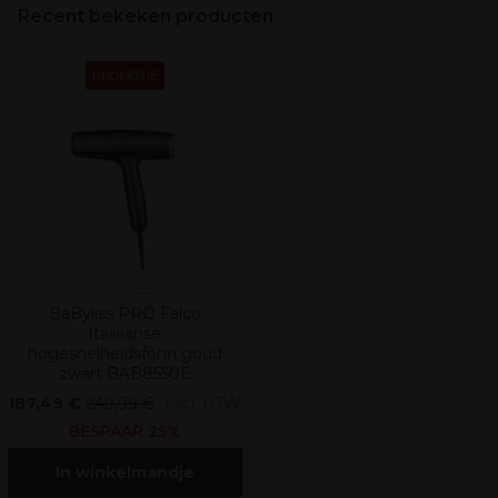
Recent bekeken producten
PROMOTIE
BaByliss PRO
BaByliss PRO Falco
Italiaanse
hogesnelheidsföhn goud
zwart BAB8550E
187,49 €
249,99 €
excl. BTW
BESPAAR 25%
In winkelmandje