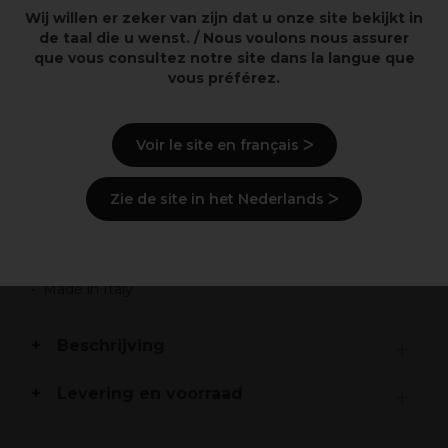
Wij willen er zeker van zijn dat u onze site bekijkt in
de taal die u wenst. / Nous voulons nous assurer
que vous consultez notre site dans la langue que
Overzicht
vous préférez.
2000W
Supersnelle digitale motor met lange levensduur (tot
Voir le site en français ᐳ
wel 5000 uur)
Innovatief T-vormig design
Ionische technologie voor een pluisvrije en
Zie de site in het Nederlands ᐳ
glanzende finish
Snelheidsinstellingen: 3
Temperatuurinstellingen: 4
Coolshot
Made in Italy
Beschrijving
Levering en voorraad